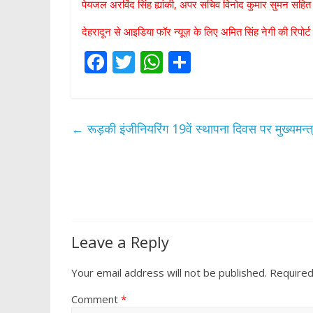
पेयजल अरविंद सिंह ह्यांकी, अपर सचिव विनोद कुमार सुमन सहि
देहरादून से आइडिया फॉर न्यूज़ के लिए अमित सिंह नेगी की रिपोर्
F
T
W
S
ac
w
h
h
e
itt
at
ar
b
er
s
e
←
रूड़की इंजीनियरिंग 19वें स्थापना दिवस पर मुख्यमन्त्
o
A
o
p
k
p
Leave a Reply
Your email address will not be published.
Required
Comment
*