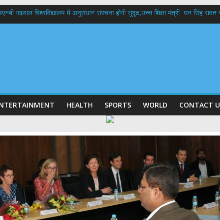
बी गढ़वाल विश्वविद्यालय में अनुसंधान संरचना होगी सुदृढ,उच्च शिक्षा मंत्री धन सिंह रावत ने न
 दिवस पर मुख्यमंत्री धामी ने उत्कृष्ट बुनकरों और हस्तशिल्प कारीगरों को किया सम्मानित
 बड़ा फैसला: पशुपालकों को 60% तक सब्सिडी, गंगा एक्सप्रेसवे का हरिद्वार तक होगा विस्तार
भद्र (ऋषिकेश) तक निकली BJYM की भव्य कांवड़ यात्रा; तेजस्वी सूर्या ने की देश व प्रदेशवासि
में रहें अधिकारी-मुख्य सचिव मानसून-एसईओसी से मुख्य सचिव ने की विस्तृत समीक्षा कहा-बंद
NTERTAINMENT
HEALTH
SPORTS
WORLD
CONTACT U