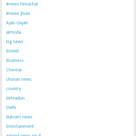
#news himachal
#news jhula
Ajab-Gajab
almoda.
big news
BIHAR
Business
Chennai
chunav news
country
dehradun
Delhi
dukram news
Entertainment
galand news on if