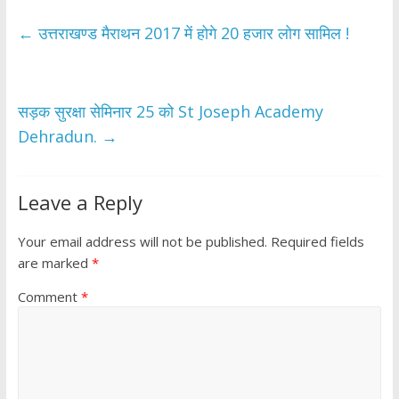
e
itt
at
ar
b
er
s
e
←
उत्तराखण्ड मैराथन 2017 में होगे 20 हजार लोग सामिल !
o
A
o
p
k
p
सड़क सुरक्षा सेमिनार 25 को St Joseph Academy
Dehradun.
→
Leave a Reply
Your email address will not be published.
Required fields
are marked
*
Comment
*