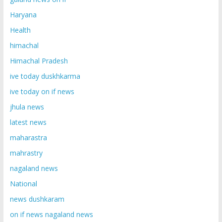
Haryana
Health
himachal
Himachal Pradesh
ive today duskhkarma
ive today on if news
jhula news
latest news
maharastra
mahrastry
nagaland news
National
news dushkaram
on if news nagaland news