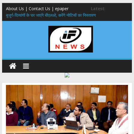
About Us | Contact Us | epaper
Latest:
बुजुर्ग-दिव्यांगों के घर जाएंगे बीएलओ, करेंगे नोटिसों का निस्तारण
24×7 अलर्ट मोड में रहें अधिकारी-मुख्य सचिव मानसून-एसईओसी से मुख्य सचिव ने
की विस्तृत समीक्षा कहा-बंद सड़कों को शीघ्र खोला जाए, लोगों को न हो दिक्कत
459 करोड़ से एचएनबी गढ़वाल विश्वविद्यालय में अनुसंधान संरचना होगी सुदृढ,उच्च
शिक्षा मंत्री धन सिंह रावत ने नवनियुक्त केन्द्रीय शिक्षा मंत्री से की मुलाकात
मुख्यमंत्री से महानिदेशक एनसीसी ने की शिष्टाचार भेंट,उत्तराखण्ड में एनसीसी के
विस्तार एवं आधुनिक आधारभूत संरचना के विकास पर हुई महत्वपूर्ण चर्चा
एमडीडीए बोर्ड बैठक, देहरादून और मसूरी के विकास के लिए 25 बड़े प्रस्तावों को मिली
हरी झंडी