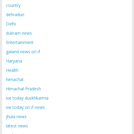
country
dehradun
Delhi
dukram news
Entertainment
galand news on if
Haryana
Health
himachal
Himachal Pradesh
ive today duskhkarma
ive today on if news
jhula news
latest news