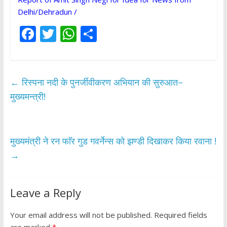
Delhi/Dehradun /
F
T
W
S
ac
w
h
h
e
itt
at
ar
b
er
s
e
←
रिस्पना नदी के पुनर्जीवीकरण अभियान की सुरुआत–
o
A
मुख्यमन्त्री!
o
p
k
p
मुख्यमंत्री ने रन फाॅर गुड गवर्नेन्स को झण्डी दिखाकर किया रवाना !
→
Leave a Reply
Your email address will not be published.
Required fields