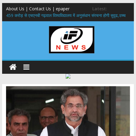
About Us | Contact Us | epaper
Latest:
459 करोड़ से एचएनबी गढ़वाल विश्वविद्यालय में अनुसंधान संरचना होगी सुदृढ,उच्च
शिक्षा मंत्री धन सिंह रावत ने नवनियुक्त केन्द्रीय शिक्षा मंत्री से की मुलाकात
राष्ट्रीय हथकरघा दिवस पर मुख्यमंत्री धामी ने उत्कृष्ट बुनकरों और हस्तशिल्प
कारीगरों को किया सम्मानित
​धामी कैबिनेट का बड़ा फैसला: पशुपालकों को 60% तक सब्सिडी, गंगा एक्सप्रेसवे का
हरिद्वार तक होगा विस्तार
​हरिद्वार से वीरभद्र (ऋषिकेश) तक निकली BJYM की भव्य कांवड़ यात्रा; तेजस्वी
सूर्या ने की देश व प्रदेशवासियों के कल्याण की कामना
24×7 अलर्ट मोड में रहें अधिकारी-मुख्य सचिव मानसून-एसईओसी से मुख्य सचिव ने
की विस्तृत समीक्षा कहा-बंद सड़कों को शीघ्र खोला जाए, लोगों को न हो दिक्कत