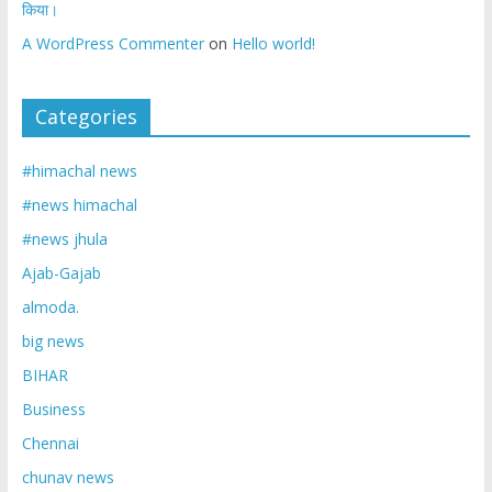
किया।
A WordPress Commenter
on
Hello world!
Categories
#himachal news
#news himachal
#news jhula
Ajab-Gajab
almoda.
big news
BIHAR
Business
Chennai
chunav news