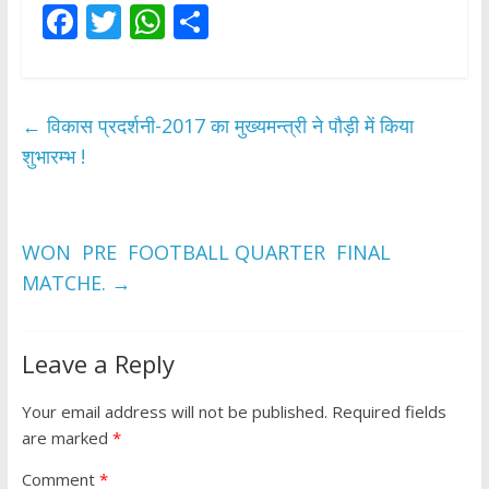
F
T
W
S
ac
w
h
h
e
itt
at
ar
b
er
s
e
←
विकास प्रदर्शनी-2017 का मुख्यमन्त्री ने पौड़ी में किया
o
A
शुभारम्भ !
o
p
k
p
WON PRE FOOTBALL QUARTER FINAL
MATCHE.
→
Leave a Reply
Your email address will not be published.
Required fields
are marked
*
Comment
*