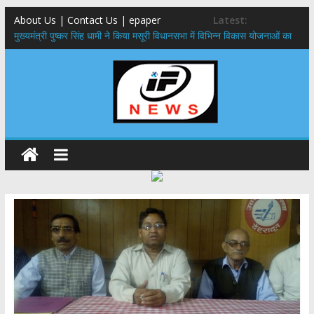
About Us | Contact Us | epaper
Latest:
मुख्यमंत्री पुष्कर सिंह धामी ने किया मसूरी विधानसभा में विभिन्न विकास योजनाओं का
लोकार्पण – शिलान्यास
एमडीडीए बोर्ड बैठक, देहरादून और मसूरी के विकास के लिए 25 बड़े प्रस्तावों को मिली
हरी झंडी
बुजुर्ग-दिव्यांगों के घर जाएंगे बीएलओ, करेंगे नोटिसों का निस्तारण
​देहरादून में 11 अगस्त को लगेगा एक दिवसीय रोजगार मेला, 559 पदों पर होगी भर्ती
पुष्पवर्षा और चरण प्रक्षालन के साथ देवभूमि ने किया शिवभक्त कांवड़ियों का
अभिनंदन,मुख्यमंत्री ने स्वास्थ्य सेवा शिविर का किया शुभारंभ, श्रद्धालुओं को अपने
हाथों से परोसा भोजन