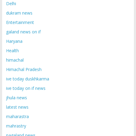
Delhi
dukram news
Entertainment
galand news on if
Haryana
Health
himachal
Himachal Pradesh
ive today duskhkarma
ive today on if news
jhula news
latest news
maharastra
mahrastry
nagaland news