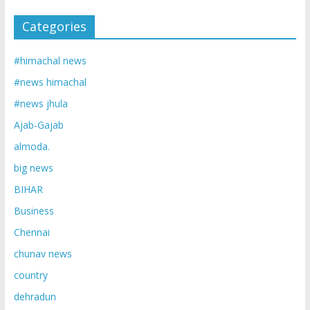
Categories
#himachal news
#news himachal
#news jhula
Ajab-Gajab
almoda.
big news
BIHAR
Business
Chennai
chunav news
country
dehradun