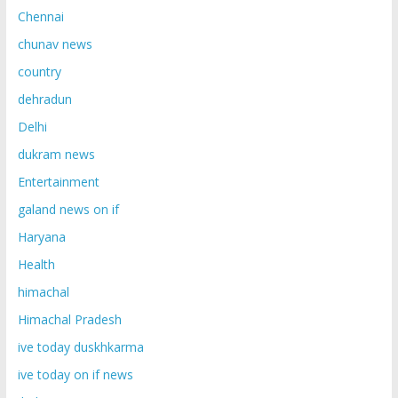
Chennai
chunav news
country
dehradun
Delhi
dukram news
Entertainment
galand news on if
Haryana
Health
himachal
Himachal Pradesh
ive today duskhkarma
ive today on if news