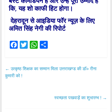
बेस्ट कामेडियन है और उन्हें पूरी उम्मीद है
कि
,
यह शो काफी हिट होगा।
देहरादून से आइडिया फॉर न्यूज़ के लिए
अमित सिंह नेगी की रिपोर्ट
F
T
W
S
ac
w
h
h
e
itt
at
ar
b
er
s
e
←
उत्कृष्ठ शिक्षक का सम्मान मिला उत्तराखण्ड की डॉ० रीना
o
A
कुमारी को !
o
p
k
p
स्वच्छता पखवाड़ें का शुभारम्भ !
→