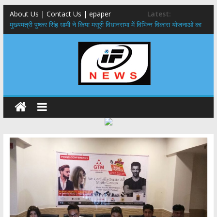
About Us | Contact Us | epaper
Latest:
मुख्यमंत्री पुष्कर सिंह धामी ने किया मसूरी विधानसभा में विभिन्न विकास योजनाओं का
लोकार्पण – शिलान्यास
एमडीडीए बोर्ड बैठक, देहरादून और मसूरी के विकास के लिए 25 बड़े प्रस्तावों को मिली
हरी झंडी
बुजुर्ग-दिव्यांगों के घर जाएंगे बीएलओ, करेंगे नोटिसों का निस्तारण
​देहरादून में 11 अगस्त को लगेगा एक दिवसीय रोजगार मेला, 559 पदों पर होगी भर्ती
पुष्पवर्षा और चरण प्रक्षालन के साथ देवभूमि ने किया शिवभक्त कांवड़ियों का
अभिनंदन,मुख्यमंत्री ने स्वास्थ्य सेवा शिविर का किया शुभारंभ, श्रद्धालुओं को अपने
हाथों से परोसा भोजन