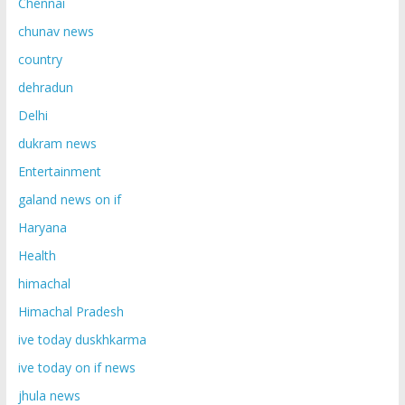
Chennai
chunav news
country
dehradun
Delhi
dukram news
Entertainment
galand news on if
Haryana
Health
himachal
Himachal Pradesh
ive today duskhkarma
ive today on if news
jhula news