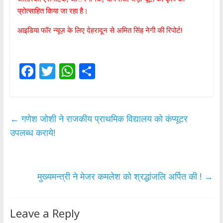
प्रोत्साहित किया जा रहा है।
आइडिया फॉर न्यूज़ के लिए देहरादून से अमित सिंह नेगी की रिपोर्ट!
F
T
W
S
ac
w
h
h
e
itt
at
ar
b
er
s
e
←
गणेश जोशी ने राजकीय प्राथमिक विद्यालय को कंप्यूटर
o
A
उपलब्ध कराये!
o
p
k
p
मुख्यमन्त्री ने मेजर कमलेश को श्रद्धांजलि अर्पित की !
→
Leave a Reply