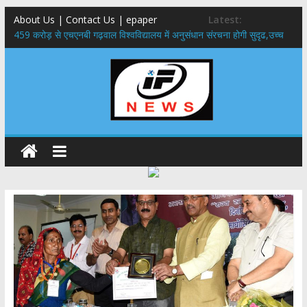
About Us | Contact Us | epaper
Latest:
459 करोड़ से एचएनबी गढ़वाल विश्वविद्यालय में अनुसंधान संरचना होगी सुदृढ,उच्च
शिक्षा मंत्री धन सिंह रावत ने नवनियुक्त केन्द्रीय शिक्षा मंत्री से की मुलाकात
राष्ट्रीय हथकरघा दिवस पर मुख्यमंत्री धामी ने उत्कृष्ट बुनकरों और हस्तशिल्प
कारीगरों को किया सम्मानित
​धामी कैबिनेट का बड़ा फैसला: पशुपालकों को 60% तक सब्सिडी, गंगा एक्सप्रेसवे का
हरिद्वार तक होगा विस्तार
​हरिद्वार से वीरभद्र (ऋषिकेश) तक निकली BJYM की भव्य कांवड़ यात्रा; तेजस्वी
सूर्या ने की देश व प्रदेशवासियों के कल्याण की कामना
24×7 अलर्ट मोड में रहें अधिकारी-मुख्य सचिव मानसून-एसईओसी से मुख्य सचिव ने
की विस्तृत समीक्षा कहा-बंद सड़कों को शीघ्र खोला जाए, लोगों को न हो दिक्कत