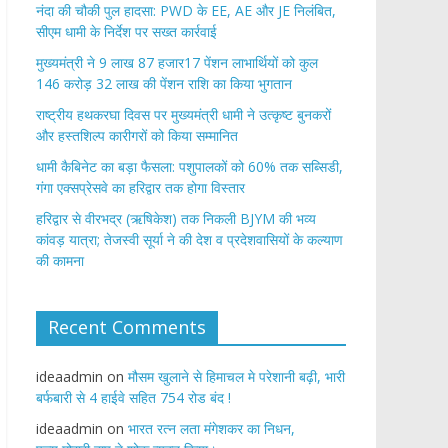
नंदा की चौकी पुल हादसा: PWD के EE, AE और JE निलंबित,
सीएम धामी के निर्देश पर सख्त कार्रवाई
मुख्यमंत्री ने 9 लाख 87 हजार17 पेंशन लाभार्थियों को कुल
146 करोड़ 32 लाख की पेंशन राशि का किया भुगतान
राष्ट्रीय हथकरघा दिवस पर मुख्यमंत्री धामी ने उत्कृष्ट बुनकरों
और हस्तशिल्प कारीगरों को किया सम्मानित
​धामी कैबिनेट का बड़ा फैसला: पशुपालकों को 60% तक सब्सिडी,
गंगा एक्सप्रेसवे का हरिद्वार तक होगा विस्तार
​हरिद्वार से वीरभद्र (ऋषिकेश) तक निकली BJYM की भव्य
कांवड़ यात्रा; तेजस्वी सूर्या ने की देश व प्रदेशवासियों के कल्याण
की कामना
Recent Comments
ideaadmin
on
मौसम खुलाने से हिमाचल मे परेशानी बढ़ी, भारी
बर्फबारी से 4 हाईवे सहित 754 रोड बंद !
ideaadmin
on
भारत रत्न लता मंगेशकर का निधन,