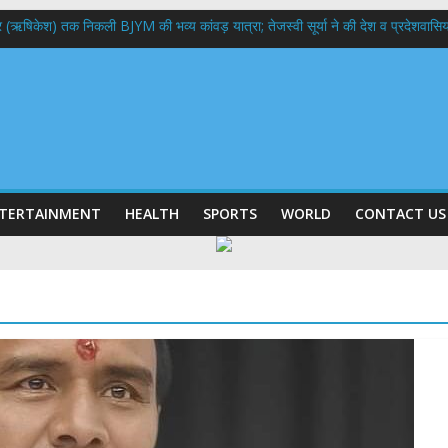
भद्र (ऋषिकेश) तक निकली BJYM की भव्य कांवड़ यात्रा; तेजस्वी सूर्या ने की देश व प्रदेशवासि
ल हादसा: PWD के EE, AE और JE निलंबित, सीएम धामी के निर्देश पर सख्त कार्रवाई
9 लाख 87 हजार17 पेंशन लाभार्थियों को कुल 146 करोड़ 32 लाख की पेंशन राशि का किया भुग
 दिवस पर मुख्यमंत्री धामी ने उत्कृष्ट बुनकरों और हस्तशिल्प कारीगरों को किया सम्मानित
 बड़ा फैसला: पशुपालकों को 60% तक सब्सिडी, गंगा एक्सप्रेसवे का हरिद्वार तक होगा विस्तार
TERTAINMENT
HEALTH
SPORTS
WORLD
CONTACT US