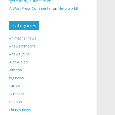
पूज्य मोरारी बापू ने शोक व्यक्त किया।
A WordPress Commenter
on
Hello world!
Categories
#himachal news
#news himachal
#news jhula
Ajab-Gajab
almoda.
big news
BIHAR
Business
Chennai
chunav news