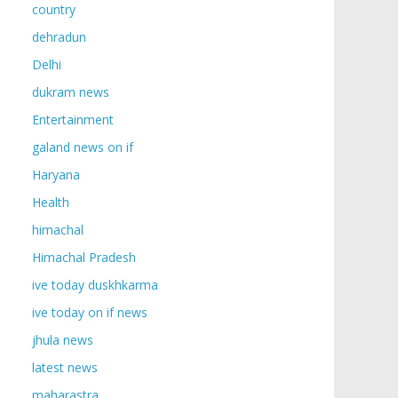
country
dehradun
Delhi
dukram news
Entertainment
galand news on if
Haryana
Health
himachal
Himachal Pradesh
ive today duskhkarma
ive today on if news
jhula news
latest news
maharastra