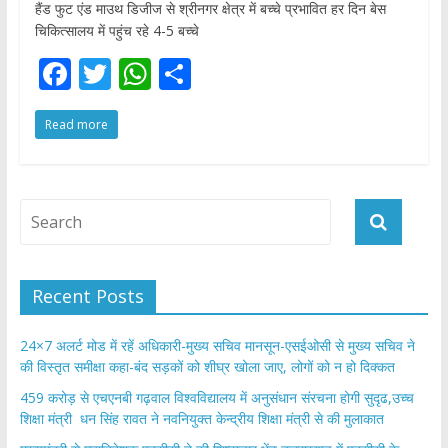
हैंड फुट एंड माउथ डिजीज से श्रीनगर क्षेत्र में बच्चे प्रभावित हर दिन बेस
चिकित्सालय में पहुंच रहे 4-5 बच्चे
F
T
W
S
ac
w
h
h
Read more
e
itt
at
ar
b
er
s
e
o
A
o
p
k
p
Recent Posts
24×7 अलर्ट मोड में रहें अधिकारी-मुख्य सचिव मानसून-एसईओसी से मुख्य सचिव ने
की विस्तृत समीक्षा कहा-बंद सड़कों को शीघ्र खोला जाए, लोगों को न हो दिक्कत
459 करोड़ से एचएनबी गढ़वाल विश्वविद्यालय में अनुसंधान संरचना होगी सुदृढ,उच्च
शिक्षा मंत्री धन सिंह रावत ने नवनियुक्त केन्द्रीय शिक्षा मंत्री से की मुलाकात