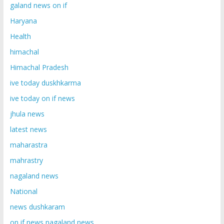
galand news on if
Haryana
Health
himachal
Himachal Pradesh
ive today duskhkarma
ive today on if news
jhula news
latest news
maharastra
mahrastry
nagaland news
National
news dushkaram
on if news nagaland news