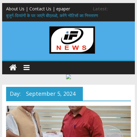
About Us | Contact Us | epaper
Latest:
बुजुर्ग-दिव्यांगों के घर जाएंगे बीएलओ, करेंगे नोटिसों का निस्तारण
24×7 अलर्ट मोड में रहें अधिकारी-मुख्य सचिव मानसून-एसईओसी से मुख्य सचिव ने
की विस्तृत समीक्षा कहा-बंद सड़कों को शीघ्र खोला जाए, लोगों को न हो दिक्कत
459 करोड़ से एचएनबी गढ़वाल विश्वविद्यालय में अनुसंधान संरचना होगी सुदृढ,उच्च
शिक्षा मंत्री धन सिंह रावत ने नवनियुक्त केन्द्रीय शिक्षा मंत्री से की मुलाकात
मुख्यमंत्री से महानिदेशक एनसीसी ने की शिष्टाचार भेंट,उत्तराखण्ड में एनसीसी के
विस्तार एवं आधुनिक आधारभूत संरचना के विकास पर हुई महत्वपूर्ण चर्चा
एमडीडीए बोर्ड बैठक, देहरादून और मसूरी के विकास के लिए 25 बड़े प्रस्तावों को मिली
हरी झंडी
Day:
September 5, 2024