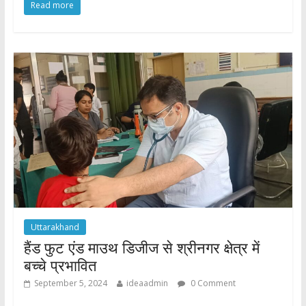
Read more
e
itt
at
ar
b
er
s
e
o
A
o
p
k
p
Uttarakhand
हैंड फुट एंड माउथ डिजीज से श्रीनगर क्षेत्र में
बच्चे प्रभावित
September 5, 2024
ideaadmin
0 Comment