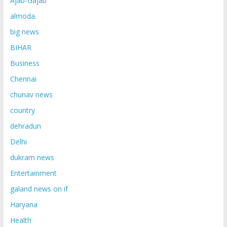
Ajab-Gajab
almoda.
big news
BIHAR
Business
Chennai
chunav news
country
dehradun
Delhi
dukram news
Entertainment
galand news on if
Haryana
Health