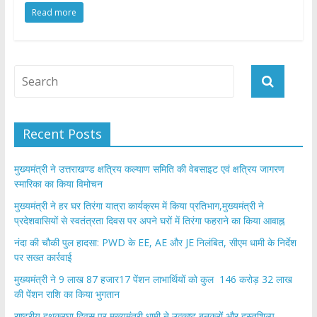
Read more
e
itt
at
ar
b
er
s
e
o
A
o
p
k
p
Recent Posts
मुख्यमंत्री ने उत्तराखण्ड क्षत्रिय कल्याण समिति की वेबसाइट एवं क्षत्रिय जागरण
स्मारिका का किया विमोचन
मुख्यमंत्री ने हर घर तिरंगा यात्रा कार्यक्रम में किया प्रतिभाग,मुख्यमंत्री ने
प्रदेशवासियों से स्वतंत्रता दिवस पर अपने घरों में तिरंगा फहराने का किया आवाह्न
नंदा की चौकी पुल हादसा: PWD के EE, AE और JE निलंबित, सीएम धामी के निर्देश
पर सख्त कार्रवाई
मुख्यमंत्री ने 9 लाख 87 हजार17 पेंशन लाभार्थियों को कुल 146 करोड़ 32 लाख
की पेंशन राशि का किया भुगतान
राष्ट्रीय हथकरघा दिवस पर मुख्यमंत्री धामी ने उत्कृष्ट बुनकरों और हस्तशिल्प