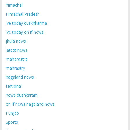
himachal
Himachal Pradesh
ive today duskhkarma
ive today on if news
jhula news
latest news
maharastra
mahrastry
nagaland news
National
news dushkaram
on if news nagaland news
Punjab
Sports