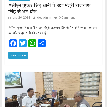
*सीएम पुष्कर सिंह धामी ने रक्षा मंत्री राजनाथ
सिंह से भेंट की*
June 26, 2024
ideaadmin
0 Comment
*सीएम पुष्कर सिंह धामी ने रक्षा मंत्री राजनाथ सिंह से भेंट की* *रक्षा मंत्रालय
का दायित्व दुबारा मिलने पर बधाई
F
T
W
S
ac
w
h
h
Read more
e
itt
at
ar
b
er
s
e
o
A
o
p
k
p