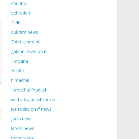
country
dehradun
Delhi
dukram news
Entertainment
galand news on if
Haryana
Health
himachal
Himachal Pradesh
ive today duskhkarma
ive today on if news
jhula news
latest news
maharastra