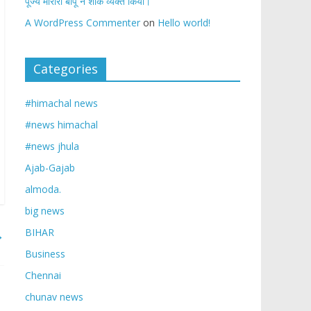
पूज्य मोरारी बापू ने शोक व्यक्त किया।
A WordPress Commenter
on
Hello world!
Categories
#himachal news
#news himachal
#news jhula
Ajab-Gajab
almoda.
big news
BIHAR
→
Business
Chennai
chunav news