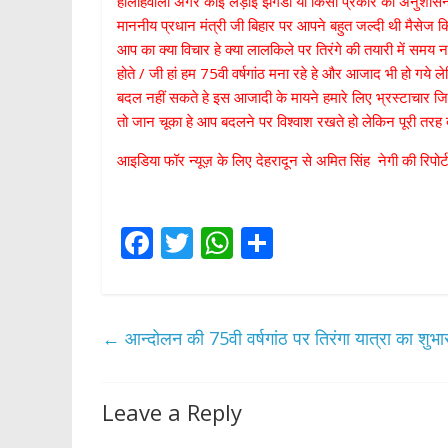
हीलाहवाली अगर कोई लड़ाई झगडा या किसी प्रकार की अनुशासन्हीन
माननीय प्रधान मंत्री जी बिहार पर आपने बहुत जल्दी थी मैसे
आप का क्या विचार हे क्या लालकिले पर तिरंगे की तयारी में समय 
होते / जी हां हम 75वी वर्षगांठ मना रहे हे और आजाद भी हो ग
बदल नहीं सकते हे इस आजादी के मायने हमारे लिए भ्रस्टाचार
तो जान चूका हे आप बदलने पर विश्वाश रखते हो लेकिन पूरी तरह बद
आइडिया फॉर न्यूज़ के लिए देहरादून से अमित सिंह नेगी की रिपो
F
T
W
S
ac
w
h
h
e
itt
at
ar
b
er
s
e
←
आन्दोलन की 75वी वर्षगांठ पर तिरंगा यात्रा का शुभार
o
A
o
p
Leave a Reply
k
p