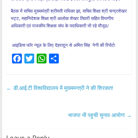
बैठक में सचिव मुख्यमंत्री श्रीमती राधिका झा, सचिव शिक्षा श्री चन्द्रशेखर
भट्ट, महानिदेशक शिक्षा श्री आलोक शेखर तिवारी सहित विभागीय
अधिकारी एवं राजकीय शिक्षक संघ के पदाधिकारी भी रहे मौजूद/
आइडिया फॉर न्यूज़ के लिए देहरादून से अमित सिंह नेगी की रिपोर्ट!
F
T
W
S
ac
w
h
h
e
itt
at
ar
b
er
s
e
←
डी.आई.टी विश्वविद्यालय में मुख्यमन्त्री ने की शिरकत!
o
A
o
p
k
p
भाजपा भी पहुची चुनाव आयोग!
→
Leave a Reply