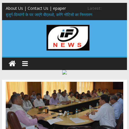
About Us | Contact Us | epaper
Latest:
बुजुर्ग-दिव्यांगों के घर जाएंगे बीएलओ, करेंगे नोटिसों का निस्तारण
24×7 अलर्ट मोड में रहें अधिकारी-मुख्य सचिव मानसून-एसईओसी से मुख्य सचिव ने
की विस्तृत समीक्षा कहा-बंद सड़कों को शीघ्र खोला जाए, लोगों को न हो दिक्कत
459 करोड़ से एचएनबी गढ़वाल विश्वविद्यालय में अनुसंधान संरचना होगी सुदृढ,उच्च
शिक्षा मंत्री धन सिंह रावत ने नवनियुक्त केन्द्रीय शिक्षा मंत्री से की मुलाकात
मुख्यमंत्री से महानिदेशक एनसीसी ने की शिष्टाचार भेंट,उत्तराखण्ड में एनसीसी के
विस्तार एवं आधुनिक आधारभूत संरचना के विकास पर हुई महत्वपूर्ण चर्चा
एमडीडीए बोर्ड बैठक, देहरादून और मसूरी के विकास के लिए 25 बड़े प्रस्तावों को मिली
हरी झंडी