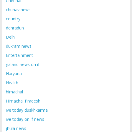
Chennai
chunav news
country
dehradun
Delhi
dukram news
Entertainment
galand news on if
Haryana
Health
himachal
Himachal Pradesh
ive today duskhkarma
ive today on if news
jhula news