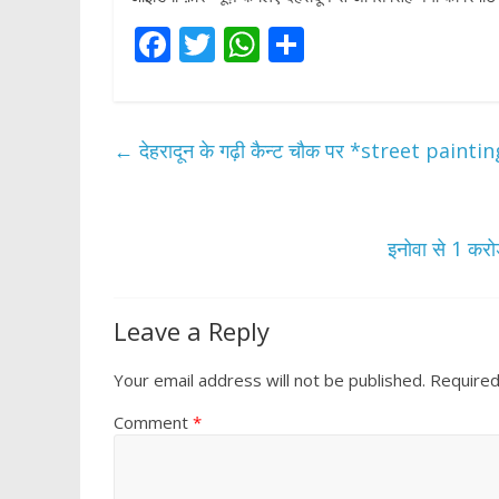
F
T
W
S
ac
w
h
h
e
itt
at
ar
b
er
s
e
←
देहरादून के गढ़ी कैन्ट चौक पर *street painting*
o
A
o
p
k
p
इनोवा से 1 कर
Leave a Reply
Your email address will not be published.
Required
Comment
*