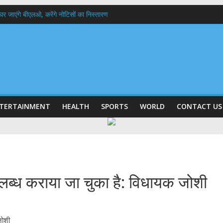
 के घर जाएंगे बीएलओ, करेंगे नोटिसों का निस्तारण
में रहें अधिकारी-मुख्य सचिव मानसून-एसईओसी से मुख्य सचिव ने की विस्तृत समीक्षा कहा-बंद
बी गढ़वाल विश्वविद्यालय में अनुसंधान संरचना होगी सुदृढ,उच्च शिक्षा मंत्री धन सिंह रावत ने न
हानिदेशक एनसीसी ने की शिष्टाचार भेंट,उत्तराखण्ड में एनसीसी के विस्तार एवं आधुनिक आधारभूत 
ठक, देहरादून और मसूरी के विकास के लिए 25 बड़े प्रस्तावों को मिली हरी झंडी
TERTAINMENT
HEALTH
SPORTS
WORLD
CONTACT US
ब्ध कराया जा चुका है: विधायक जोशी
जोशी