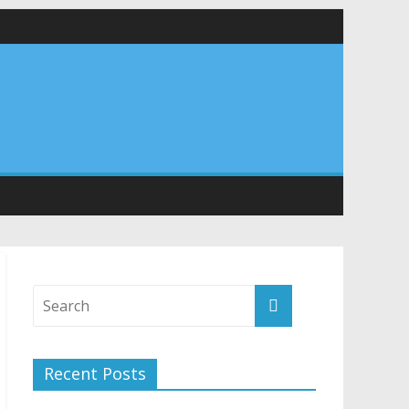
 सड़कों को शीघ्र खोला जाए, लोगों को न हो दिक्कत
वनियुक्त केन्द्रीय शिक्षा मंत्री से की मुलाकात
संरचना के विकास पर हुई महत्वपूर्ण चर्चा
Recent Posts