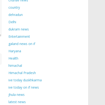
chunav news
country
dehradun
Delhi
dukram news
Entertainment
galand news on if
Haryana
Health
himachal
Himachal Pradesh
ive today duskhkarma
ive today on if news
jhula news
latest news