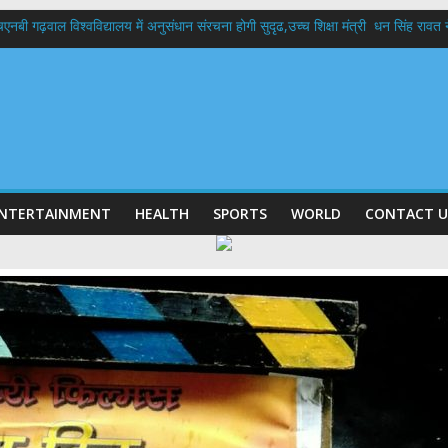
बी गढ़वाल विश्वविद्यालय में अनुसंधान संरचना होगी सुदृढ,उच्च शिक्षा मंत्री धन सिंह रावत ने न
 दिवस पर मुख्यमंत्री धामी ने उत्कृष्ट बुनकरों और हस्तशिल्प कारीगरों को किया सम्मानित
 बड़ा फैसला: पशुपालकों को 60% तक सब्सिडी, गंगा एक्सप्रेसवे का हरिद्वार तक होगा विस्तार
भद्र (ऋषिकेश) तक निकली BJYM की भव्य कांवड़ यात्रा; तेजस्वी सूर्या ने की देश व प्रदेशवासि
में रहें अधिकारी-मुख्य सचिव मानसून-एसईओसी से मुख्य सचिव ने की विस्तृत समीक्षा कहा-बंद
NTERTAINMENT
HEALTH
SPORTS
WORLD
CONTACT U