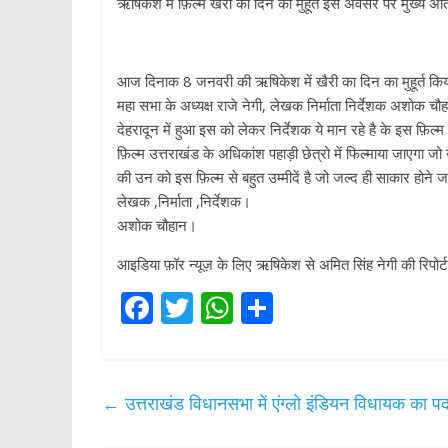
ऋषिकेश में फ़िल्म खैरी का दिन का मुहूर्त इस अवसर पर मुख्य 
आज दिनाक 8 जनवरी की ऋषिकेश में खैरी का दिन का मुहूर्त क
महा सभा के अध्यक्ष राजे नेगी, लेखक निर्माता निर्देशक अशोक चौ
देहरादून में हुआ इस को लेकर निर्देशक ये मान रहे है के इस फ़िल्
फ़िल्म उत्तराखंड के अधिकांश पहाड़ी छेत्रो में फिल्माया जाएगा जो 
की उन को इस फ़िल्म से बहुत उम्मीदें है जो जल्द ही साकार होने ज
लेखक ,निर्माता ,निर्देशक।
अशोक चौहान।
आइडिया फ़ॉर न्यूज़ के लिए ऋषिकेश से अमित सिंह नेगी की रिपोर्
F
T
W
S
ac
w
h
h
e
itt
at
ar
b
er
s
e
←
उत्तराखंड विधानसभा में एंग्लो इंडियन विधायक का पद
o
A