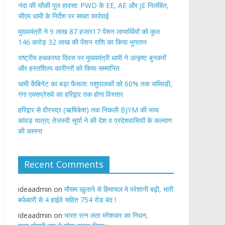
नंदा की चौकी पुल हादसा: PWD के EE, AE और JE निलंबित,
सीएम धामी के निर्देश पर सख्त कार्रवाई
मुख्यमंत्री ने 9 लाख 87 हजार17 पेंशन लाभार्थियों को कुल
146 करोड़ 32 लाख की पेंशन राशि का किया भुगतान
राष्ट्रीय हथकरघा दिवस पर मुख्यमंत्री धामी ने उत्कृष्ट बुनकरों
और हस्तशिल्प कारीगरों को किया सम्मानित
​धामी कैबिनेट का बड़ा फैसला: पशुपालकों को 60% तक सब्सिडी,
गंगा एक्सप्रेसवे का हरिद्वार तक होगा विस्तार
​हरिद्वार से वीरभद्र (ऋषिकेश) तक निकली BJYM की भव्य
कांवड़ यात्रा; तेजस्वी सूर्या ने की देश व प्रदेशवासियों के कल्याण
की कामना
Recent Comments
ideaadmin
on
मौसम खुलाने से हिमाचल मे परेशानी बढ़ी, भारी
बर्फबारी से 4 हाईवे सहित 754 रोड बंद !
ideaadmin
on
भारत रत्न लता मंगेशकर का निधन,