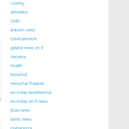
country
dehradun
Delhi
dukram news
Entertainment
galand news on if
Haryana
Health
himachal
Himachal Pradesh
ive today duskhkarma
ive today on if news
jhula news
latest news
maharastra