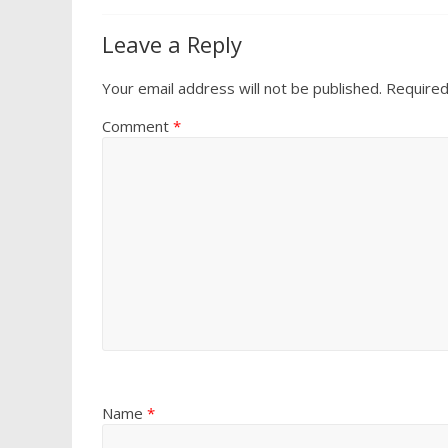
o
A
o
p
Leave a Reply
k
p
Your email address will not be published.
Required
Comment
*
Name
*