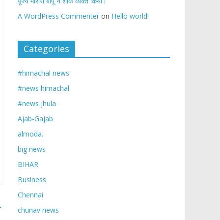
पूज्य मोरारी बापू ने शोक व्यक्त किया।
A WordPress Commenter
on
Hello world!
Categories
#himachal news
#news himachal
#news jhula
Ajab-Gajab
almoda.
big news
BIHAR
Business
Chennai
→
chunav news