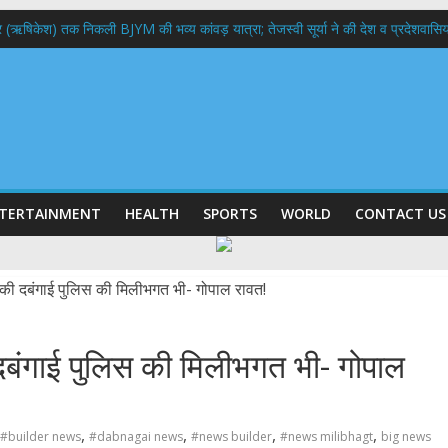
भद्र (ऋषिकेश) तक निकली BJYM की भव्य कांवड़ यात्रा; तेजस्वी सूर्या ने की देश व प्रदेशवासि
ल हादसा: PWD के EE, AE और JE निलंबित, सीएम धामी के निर्देश पर सख्त कार्रवाई
9 लाख 87 हजार17 पेंशन लाभार्थियों को कुल 146 करोड़ 32 लाख की पेंशन राशि का किया भुग
 दिवस पर मुख्यमंत्री धामी ने उत्कृष्ट बुनकरों और हस्तशिल्प कारीगरों को किया सम्मानित
 बड़ा फैसला: पशुपालकों को 60% तक सब्सिडी, गंगा एक्सप्रेसवे का हरिद्वार तक होगा विस्तार
TERTAINMENT
HEALTH
SPORTS
WORLD
CONTACT US
 दबंगाई पुलिस की मिलीभगत भी- गोपाल
,
,
,
,
#builder news
#dabnagai news
#news builder
#news milibhagt
big news