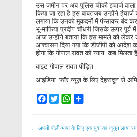
उस जमीन पर अब पुलिस चौकी इचार्ज वाला बै
किया जा रहा है इस बाबतजब उन्होंने इंचार्
लगाया कि उनको मुकदमों में फंसाकर बंद करन
भू-माफिया प्रदीप चौधरी जिसके ऊपर पूर्व मे
आज उन्होंने बताया कि इस मामले को लेकर उन्
आश्वासन दिया गया कि डीजीपी को आदेश कर 
होगा कि गोपाल रावत को न्याय कब मिलता ह
बाइट गोपाल रावत पीड़ित
आइडिया फॉर न्यूज़ के लिए देहरादून से अमित
F
T
W
S
ac
w
h
h
e
itt
at
ar
b
er
s
e
←
अपनी बोली-भाषा के लिए एक युवा का जुनून लाया रंग