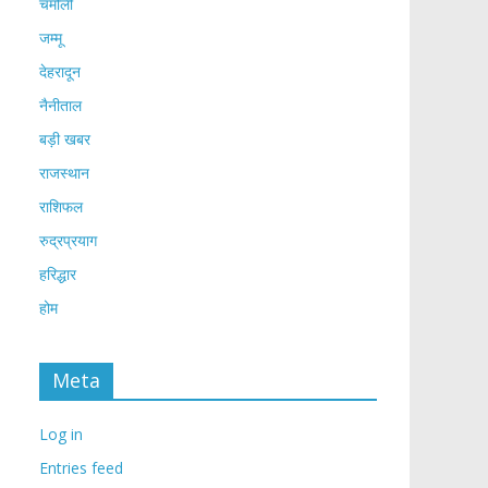
चमोली
जम्मू
देहरादून
नैनीताल
बड़ी खबर
राजस्थान
राशिफल
रुद्रप्रयाग
हरिद्धार
होम
Meta
Log in
Entries feed