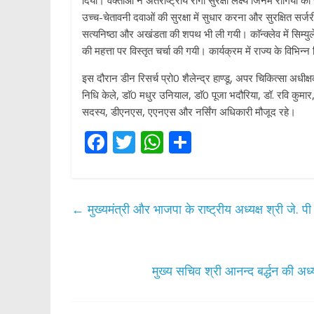
दिया। वक्ताओं ने अंतर्राष्ट्रीय रोगी सुरक्षा लक्ष्य जिनमें रोगि
उच्च-चेतावनी दवाओं की सुरक्षा में सुधार करना और सुरक्षित सर्जरी
सत्यनिष्ठा और अखंडता की शपथ भी ली गयी। काॅन्क्लेव में सिम्युल
की महत्ता पर विस्तृत चर्चा की गयी। कार्यक्रम में राज्य के 
इस दौरान डीन रिसर्च प्रो0 शैलेन्द्र हाण्डू, अपर चिकित्सा अधीक्
निधि केले, डाॅ0 मधुर उनियाल, डाॅ0 पूजा भदौरिया, डॉ. रवि कुमार,
सदस्य, डीएनएस, एएनएस और नर्सिंग अधिकारी मौजूद रहे।
F
T
W
S
ac
w
h
h
e
itt
at
ar
b
er
s
e
←
मुख्यमंत्री और भाजपा के राष्ट्रीय अध्यक्ष श्री जे
o
A
o
p
k
p
मुख्य सचिव श्री आनन्द बर्द्धन की अ