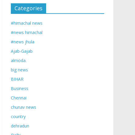
Categories
#himachal news
#news himachal
#news jhula
Ajab-Gajab
almoda.
big news
BIHAR
Business
Chennai
chunav news
country
dehradun