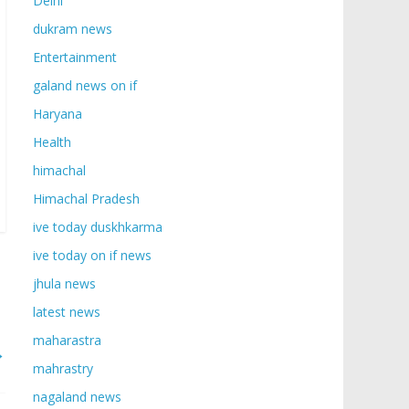
Delhi
dukram news
Entertainment
galand news on if
Haryana
Health
himachal
Himachal Pradesh
ive today duskhkarma
ive today on if news
jhula news
latest news
maharastra
→
mahrastry
nagaland news