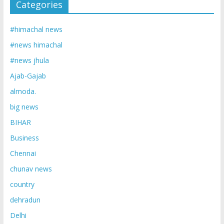
Categories
#himachal news
#news himachal
#news jhula
Ajab-Gajab
almoda.
big news
BIHAR
Business
Chennai
chunav news
country
dehradun
Delhi