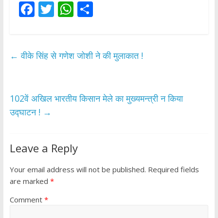
F
T
W
S
ac
w
h
h
e
itt
at
ar
b
er
s
e
←
वीके सिंह से गणेश जोशी ने की मुलाकात !
o
A
o
p
k
p
102वें अखिल भारतीय किसान मेले का मुख्यमन्त्री न किया
उद्घाटन !
→
Leave a Reply
Your email address will not be published.
Required fields
are marked
*
Comment
*