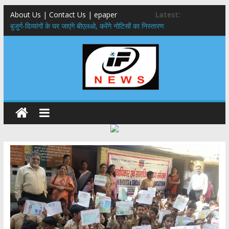
About Us | Contact Us | epaper
Latest:
बुजुर्ग-दिव्यांगों के घर जाएंगे बीएलओ, करेंगे नोटिसों का निस्तारण
24×7 अलर्ट मोड में रहें अधिकारी-मुख्य सचिव मानसून-एसईओसी से मुख्य सचिव ने
की विस्तृत समीक्षा कहा-बंद सड़कों को शीघ्र खोला जाए, लोगों को न हो दिक्कत
459 करोड़ से एचएनबी गढ़वाल विश्वविद्यालय में अनुसंधान संरचना होगी सुदृढ,उच्च
शिक्षा मंत्री धन सिंह रावत ने नवनियुक्त केन्द्रीय शिक्षा मंत्री से की मुलाकात
मुख्यमंत्री से महानिदेशक एनसीसी ने की शिष्टाचार भेंट,उत्तराखण्ड में एनसीसी के
विस्तार एवं आधुनिक आधारभूत संरचना के विकास पर हुई महत्वपूर्ण चर्चा
एमडीडीए बोर्ड बैठक, देहरादून और मसूरी के विकास के लिए 25 बड़े प्रस्तावों को मिली
हरी झंडी