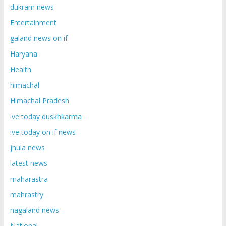
dukram news
Entertainment
galand news on if
Haryana
Health
himachal
Himachal Pradesh
ive today duskhkarma
ive today on if news
jhula news
latest news
maharastra
mahrastry
nagaland news
National