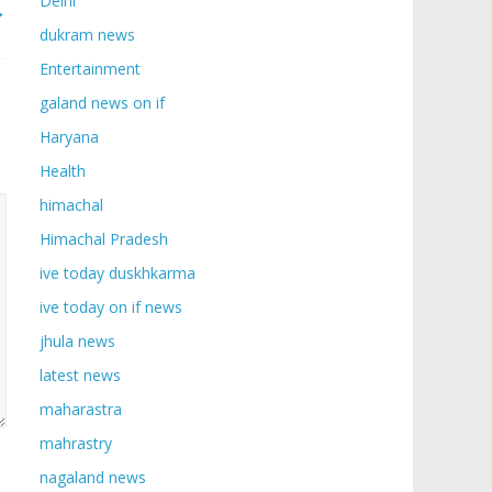
Delhi
→
dukram news
Entertainment
galand news on if
Haryana
Health
himachal
Himachal Pradesh
ive today duskhkarma
ive today on if news
jhula news
latest news
maharastra
mahrastry
nagaland news