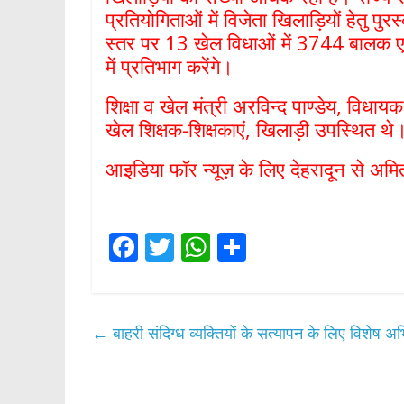
प्रतियोगिताओं में विजेता खिलाड़ियों हेतु पुरस
स्तर पर 13 खेल विधाओं में 3744 बालक एव
में प्रतिभाग करेंगे।
शिक्षा व खेल मंत्री अरविन्द पाण्डेय, विध
खेल शिक्षक-शिक्षकाएं, खिलाड़ी उपस्थित थ
आइडिया फॉर न्यूज़ के लिए देहरादून से अमित 
F
T
W
S
ac
w
h
h
e
itt
at
ar
b
er
s
e
←
बाहरी संदिग्ध व्यक्तियों के सत्यापन के लिए विशेष
o
A
o
p