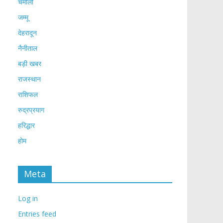
चमोली
जम्मू
देहरादून
नैनीताल
बड़ी खबर
राजस्थान
राशिफल
रुद्रप्रयाग
हरिद्धार
होम
Meta
Log in
Entries feed