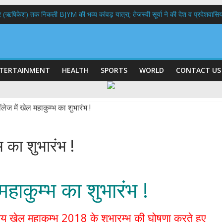
भद्र (ऋषिकेश) तक निकली BJYM की भव्य कांवड़ यात्रा; तेजस्वी सूर्या ने की देश व प्रदेशवासि
ल हादसा: PWD के EE, AE और JE निलंबित, सीएम धामी के निर्देश पर सख्त कार्रवाई
9 लाख 87 हजार17 पेंशन लाभार्थियों को कुल 146 करोड़ 32 लाख की पेंशन राशि का किया भुग
 दिवस पर मुख्यमंत्री धामी ने उत्कृष्ट बुनकरों और हस्तशिल्प कारीगरों को किया सम्मानित
 बड़ा फैसला: पशुपालकों को 60% तक सब्सिडी, गंगा एक्सप्रेसवे का हरिद्वार तक होगा विस्तार
TERTAINMENT
HEALTH
SPORTS
WORLD
CONTACT US
्भ का शुभारंभ !
 महाकुम्भ का शुभारंभ !
 स्तरीय खेल महाकुम्भ 2018 के शुभारम्भ की घोषणा करते हुए