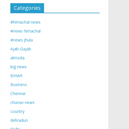
Categories
#himachal news
#news himachal
#news jhula
Ajab-Gajab
almoda.
big news
BIHAR
Business
Chennai
chunav news
country
dehradun