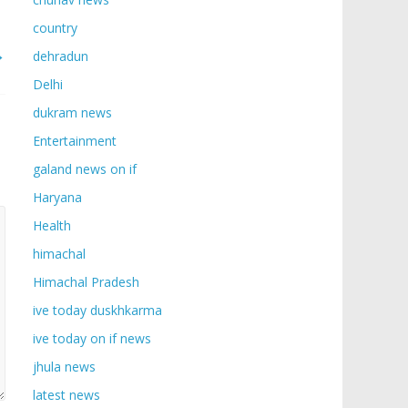
country
→
dehradun
Delhi
dukram news
Entertainment
galand news on if
Haryana
Health
himachal
Himachal Pradesh
ive today duskhkarma
ive today on if news
jhula news
latest news