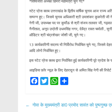
*विश्वजीत अध्यक्ष डिमरी महामंत्री चुने गए*
स्टेट प्रेस क्लब उत्तराखंड के द्वितीय वार्षिक चुनाव आज राज्य अत
सम्पन्न हुए। जिसमे चुनाव अधिकारी श्री उमाशंकर कुकरेती जी ने
नेगी जी, उपाध्यक्ष पद पर कुमाँऊ से श्री संजय तलवार जी, गढ़वाल
नैनीताल, अनूप उप्रेती उधमसिंह नगर, देवेंद्र रावत चमोली , सु
ऑडिटर श्री चंद्रशेखर जोशी जी, चुने गए।
13 कार्यकारिणी सदस्य भी निर्विरोध निर्वाचित चुने गए, जिसमे देहरादू
आदि लोगो निर्वाचित हुए।
इस स्टेट प्रेस क्लब द्वारा निर्वाचित हुई कार्यकारिणी पूरे प्रदेश 
आइडिया फ़ॉर न्यूज़ के लिए देहरादून से अमित सिंह नेगी की रिपोर्ट
F
T
W
S
ac
w
h
h
e
itt
at
ar
b
er
s
e
←
गोवा के मुख्यमंत्री डा0 प्रमोद सावंत को पुष्पगुच्छ 