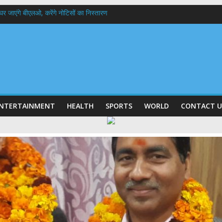
 के घर जाएंगे बीएलओ, करेंगे नोटिसों का निस्तारण
में रहें अधिकारी-मुख्य सचिव मानसून-एसईओसी से मुख्य सचिव ने की विस्तृत समीक्षा कहा-बंद
बी गढ़वाल विश्वविद्यालय में अनुसंधान संरचना होगी सुदृढ,उच्च शिक्षा मंत्री धन सिंह रावत ने न
हानिदेशक एनसीसी ने की शिष्टाचार भेंट,उत्तराखण्ड में एनसीसी के विस्तार एवं आधुनिक आधारभूत 
ठक, देहरादून और मसूरी के विकास के लिए 25 बड़े प्रस्तावों को मिली हरी झंडी
NTERTAINMENT
HEALTH
SPORTS
WORLD
CONTACT U