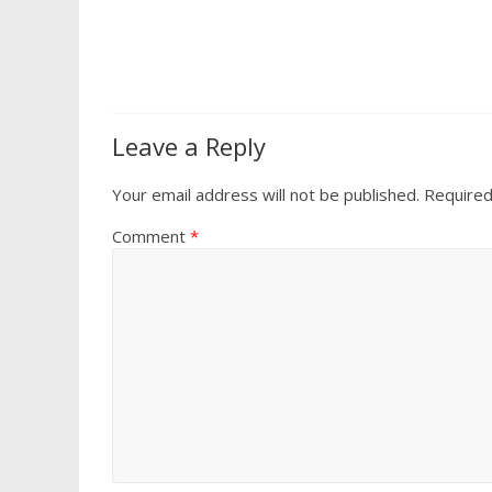
o
A
o
p
k
p
Leave a Reply
Your email address will not be published.
Required
Comment
*