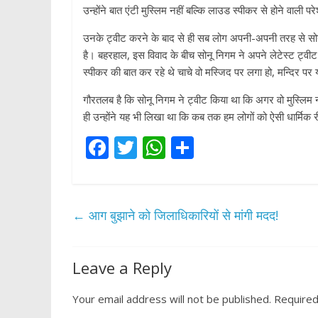
उन्होंने बात एंटी मुस्लिम नहीं बल्कि लाउड स्पीकर से होने वाली 
उनके ट्वीट करने के बाद से ही सब लोग अपनी-अपनी तरह से सोनू के
है। बहरहाल, इस विवाद के बीच सोनू निगम ने अपने लेटेस्ट ट्वीट
स्पीकर की बात कर रहे थे चाचे वो मस्जिद पर लगा हो, मन्दिर पर य
गौरतलब है कि सोनू निगम ने ट्वीट किया था कि अगर वो मुस्ल‍िम
ही उन्होंने यह भी लिखा था कि कब तक हम लोगों को ऐसी धार्मिक र
F
T
W
S
ac
w
h
h
e
itt
at
ar
b
er
s
e
←
आग बुझाने को जिलाधिकारियों से मांगी मदद!
o
A
o
p
Leave a Reply
k
p
Your email address will not be published.
Required