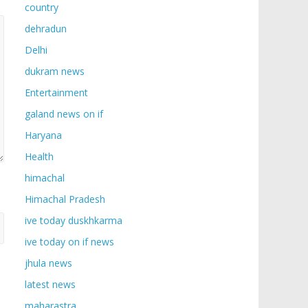
country
dehradun
Delhi
dukram news
Entertainment
galand news on if
Haryana
Health
himachal
Himachal Pradesh
ive today duskhkarma
ive today on if news
jhula news
latest news
maharastra