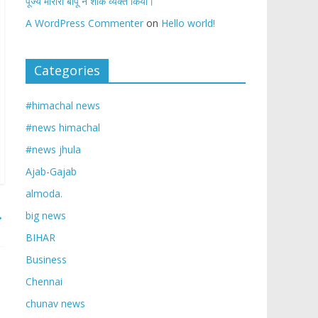
पूज्य मोरारी बापू ने शोक व्यक्त किया।
A WordPress Commenter
on
Hello world!
Categories
#himachal news
#news himachal
#news jhula
Ajab-Gajab
almoda.
→
big news
BIHAR
Business
Chennai
chunav news