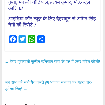
गुप्ता, मनस्वी नौटियाल,सत्यम कुमार, मो.अब्दुल
काशिफ/
आइडिया फॉर न्यूज़ के लिए देहरादून से अमित सिंह
नेगी की रिपोर्ट /
F
T
W
S
ac
w
h
h
e
itt
at
ar
b
er
s
e
←
मेयर प्रत्याशी सुनील उनियाल गामा के पक्ष में उतरे गणेश जोशी!
o
A
o
p
k
p
जन सभा को संबोधित करते हुए भाजपा सरकार पर गहरा वार-
प्रीतम सिंह!
→