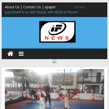
About Us | Contact Us | epaper
Latest:
बुजुर्ग-दिव्यांगों के घर जाएंगे बीएलओ, करेंगे नोटिसों का निस्तारण
24×7 अलर्ट मोड में रहें अधिकारी-मुख्य सचिव मानसून-एसईओसी से मुख्य सचिव ने
की विस्तृत समीक्षा कहा-बंद सड़कों को शीघ्र खोला जाए, लोगों को न हो दिक्कत
459 करोड़ से एचएनबी गढ़वाल विश्वविद्यालय में अनुसंधान संरचना होगी सुदृढ,उच्च
शिक्षा मंत्री धन सिंह रावत ने नवनियुक्त केन्द्रीय शिक्षा मंत्री से की मुलाकात
मुख्यमंत्री से महानिदेशक एनसीसी ने की शिष्टाचार भेंट,उत्तराखण्ड में एनसीसी के
विस्तार एवं आधुनिक आधारभूत संरचना के विकास पर हुई महत्वपूर्ण चर्चा
एमडीडीए बोर्ड बैठक, देहरादून और मसूरी के विकास के लिए 25 बड़े प्रस्तावों को मिली
हरी झंडी