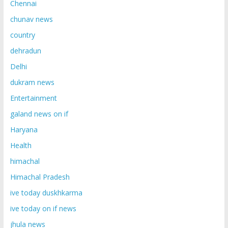
Chennai
chunav news
country
dehradun
Delhi
dukram news
Entertainment
galand news on if
Haryana
Health
himachal
Himachal Pradesh
ive today duskhkarma
ive today on if news
jhula news