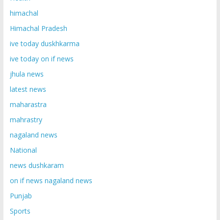
himachal
Himachal Pradesh
ive today duskhkarma
ive today on if news
jhula news
latest news
maharastra
mahrastry
nagaland news
National
news dushkaram
on if news nagaland news
Punjab
Sports