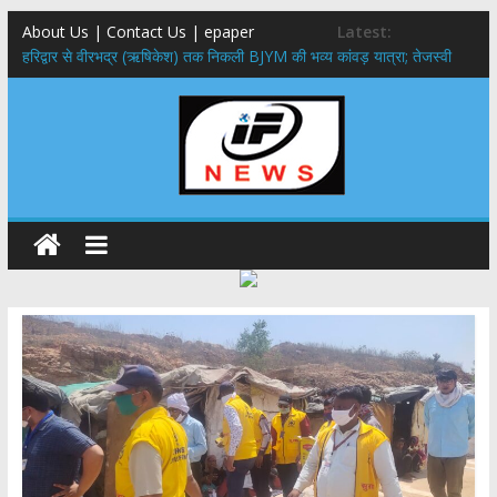
About Us | Contact Us | epaper
Latest:
​हरिद्वार से वीरभद्र (ऋषिकेश) तक निकली BJYM की भव्य कांवड़ यात्रा; तेजस्वी
सूर्या ने की देश व प्रदेशवासियों के कल्याण की कामना
नंदा की चौकी पुल हादसा: PWD के EE, AE और JE निलंबित, सीएम धामी के निर्देश
पर सख्त कार्रवाई
मुख्यमंत्री ने 9 लाख 87 हजार17 पेंशन लाभार्थियों को कुल 146 करोड़ 32 लाख
की पेंशन राशि का किया भुगतान
राष्ट्रीय हथकरघा दिवस पर मुख्यमंत्री धामी ने उत्कृष्ट बुनकरों और हस्तशिल्प
कारीगरों को किया सम्मानित
​धामी कैबिनेट का बड़ा फैसला: पशुपालकों को 60% तक सब्सिडी, गंगा एक्सप्रेसवे का
हरिद्वार तक होगा विस्तार