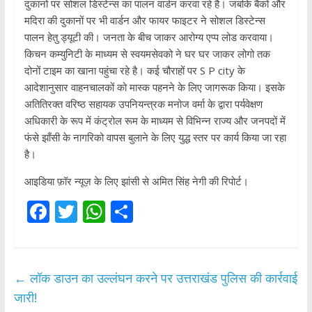
दुकानों पर सोशल डिस्टेन्स का पालन वार्डन करवा रहे है। जबकि बैंकों और
मदिरा की दुकानों पर भी वार्डन और फायर फाइटर ने सोशल डिस्टेन्स
पालन हेतु ड्यूटी की। जनता के बीच जाकर आरोग्य एप्प लोड करवाया।
किचन कम्युनिटी के माध्यम से स्वयमसेवको ने घर घर जाकर लोगो तक
दोनों टाइम का खाना पहुंचा रहे है। कई चौराहों पर S P city के
आदेशानुसार वाहनचालकों को मास्क पहनने के लिए जागरूक किया। इसके
अतितिरक्त वरिष्ठ सहायक उपनियन्त्रक मनोज वर्मा के द्वारा पर्यवेक्षण
अधिकारी के रूप में कंट्रोल रूम के माध्यम से विभिन्न राज्य और जनपदों में
फंसे झाँसी के नागरिको वापस बुलाने के लिए युद्ध स्तर पर कार्य किया जा रहा
है।
आइडिया फ़ॉर न्यूज़ के लिए झांसी से अमित सिंह नेगी की रिपोर्ट।
F
T
W
S
ac
w
h
h
e
itt
at
ar
b
er
s
e
←
लॉक डाउन का उल्लंघन करने पर उत्तराखंड पुलिस की कार्रवाई
o
A
जारी!