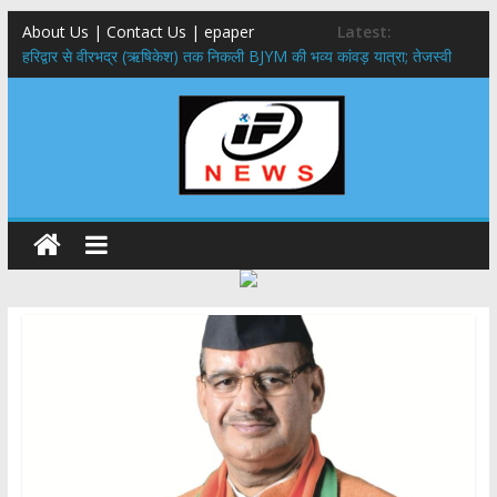
About Us | Contact Us | epaper
Latest:
​हरिद्वार से वीरभद्र (ऋषिकेश) तक निकली BJYM की भव्य कांवड़ यात्रा; तेजस्वी
सूर्या ने की देश व प्रदेशवासियों के कल्याण की कामना
नंदा की चौकी पुल हादसा: PWD के EE, AE और JE निलंबित, सीएम धामी के निर्देश
पर सख्त कार्रवाई
मुख्यमंत्री ने 9 लाख 87 हजार17 पेंशन लाभार्थियों को कुल 146 करोड़ 32 लाख
की पेंशन राशि का किया भुगतान
राष्ट्रीय हथकरघा दिवस पर मुख्यमंत्री धामी ने उत्कृष्ट बुनकरों और हस्तशिल्प
कारीगरों को किया सम्मानित
​धामी कैबिनेट का बड़ा फैसला: पशुपालकों को 60% तक सब्सिडी, गंगा एक्सप्रेसवे का
हरिद्वार तक होगा विस्तार