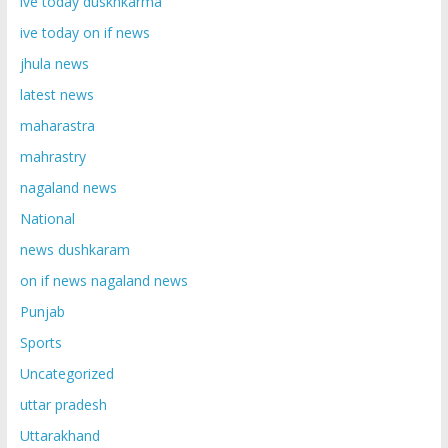
ive today duskhkarma
ive today on if news
jhula news
latest news
maharastra
mahrastry
nagaland news
National
news dushkaram
on if news nagaland news
Punjab
Sports
Uncategorized
uttar pradesh
Uttarakhand