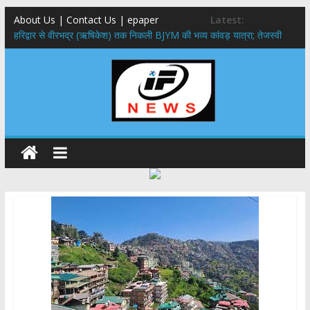
About Us | Contact Us | epaper
Latest:
​हरिद्वार से वीरभद्र (ऋषिकेश) तक निकली BJYM की भव्य कांवड़ यात्रा; तेजस्वी
सूर्या ने की देश व प्रदेशवासियों के कल्याण की कामना
नंदा की चौकी पुल हादसा: PWD के EE, AE और JE निलंबित, सीएम धामी के निर्देश
पर सख्त कार्रवाई
मुख्यमंत्री ने 9 लाख 87 हजार17 पेंशन लाभार्थियों को कुल 146 करोड़ 32 लाख
की पेंशन राशि का किया भुगतान
राष्ट्रीय हथकरघा दिवस पर मुख्यमंत्री धामी ने उत्कृष्ट बुनकरों और हस्तशिल्प
कारीगरों को किया सम्मानित
​धामी कैबिनेट का बड़ा फैसला: पशुपालकों को 60% तक सब्सिडी, गंगा एक्सप्रेसवे का
हरिद्वार तक होगा विस्तार