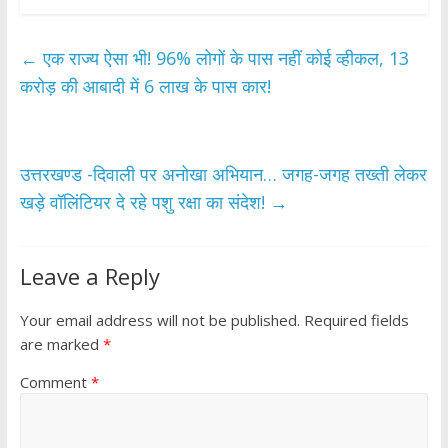
e
itt
at
ar
b
er
s
e
←
एक राज्य ऐसा भी! 96% लोगों के पास नहीं कोई व्हीकल, 13
o
A
करोड़ की आबादी में 6 लाख के पास कार!
o
p
k
p
उत्तरखण्ड -दिवाली पर अनोखा अभियान… जगह-जगह तख्ती लेकर
खड़े वॉलिंटियर दे रहे पशु रक्षा का संदेश!
→
Leave a Reply
Your email address will not be published.
Required fields
are marked
*
Comment
*