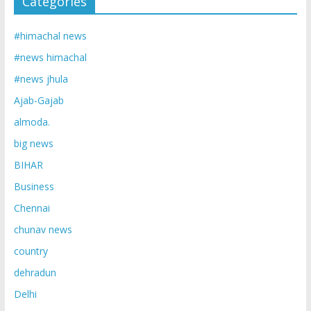
Categories
#himachal news
#news himachal
#news jhula
Ajab-Gajab
almoda.
big news
BIHAR
Business
Chennai
chunav news
country
dehradun
Delhi