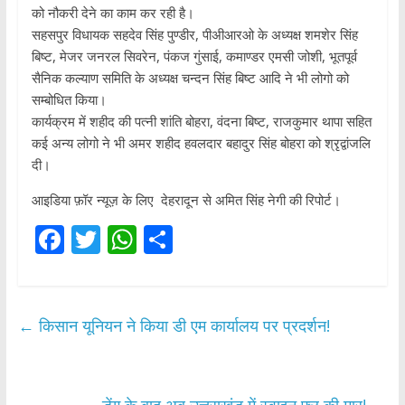
को नौकरी देने का काम कर रही है।
सहसपुर विधायक सहदेव सिंह पुण्डीर, पीअीआरओ के अध्यक्ष शमशेर सिंह
बिष्ट, मेजर जनरल सिवरेन, पंकज गुंसाई, कमाण्डर एमसी जोशी, भूतपूर्व
सैनिक कल्याण समिति के अध्यक्ष चन्दन सिंह बिष्ट आदि ने भी लोगो को
सम्बोधित किया।
कार्यक्रम में शहीद की पत्नी शांति बोहरा, वंदना बिष्ट, राजकुमार थापा सहित
कई अन्य लोगो ने भी अमर शहीद हवलदार बहादुर सिंह बोहरा को श्रृद्वांजलि
दी।
आइडिया फ़ॉर न्यूज़ के लिए देहरादून से अमित सिंह नेगी की रिपोर्ट।
F
T
W
S
ac
w
h
h
e
itt
at
ar
b
er
s
e
←
किसान यूनियन ने किया डी एम कार्यालय पर प्रदर्शन!
o
A
o
p