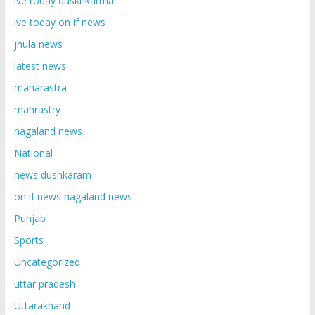
ive today duskhkarma
ive today on if news
jhula news
latest news
maharastra
mahrastry
nagaland news
National
news dushkaram
on if news nagaland news
Punjab
Sports
Uncategorized
uttar pradesh
Uttarakhand