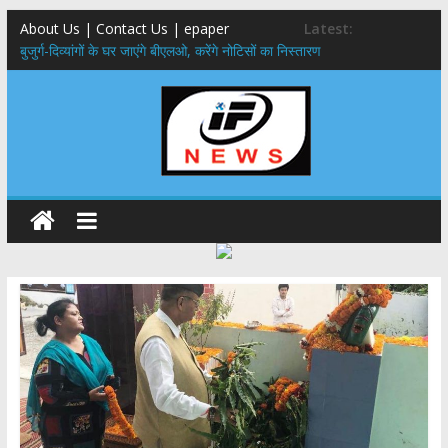
About Us | Contact Us | epaper
Latest:
बुजुर्ग-दिव्यांगों के घर जाएंगे बीएलओ, करेंगे नोटिसों का निस्तारण
24×7 अलर्ट मोड में रहें अधिकारी-मुख्य सचिव मानसून-एसईओसी से मुख्य सचिव ने
की विस्तृत समीक्षा कहा-बंद सड़कों को शीघ्र खोला जाए, लोगों को न हो दिक्कत
459 करोड़ से एचएनबी गढ़वाल विश्वविद्यालय में अनुसंधान संरचना होगी सुदृढ,उच्च
शिक्षा मंत्री धन सिंह रावत ने नवनियुक्त केन्द्रीय शिक्षा मंत्री से की मुलाकात
मुख्यमंत्री से महानिदेशक एनसीसी ने की शिष्टाचार भेंट,उत्तराखण्ड में एनसीसी के
विस्तार एवं आधुनिक आधारभूत संरचना के विकास पर हुई महत्वपूर्ण चर्चा
एमडीडीए बोर्ड बैठक, देहरादून और मसूरी के विकास के लिए 25 बड़े प्रस्तावों को मिली
हरी झंडी