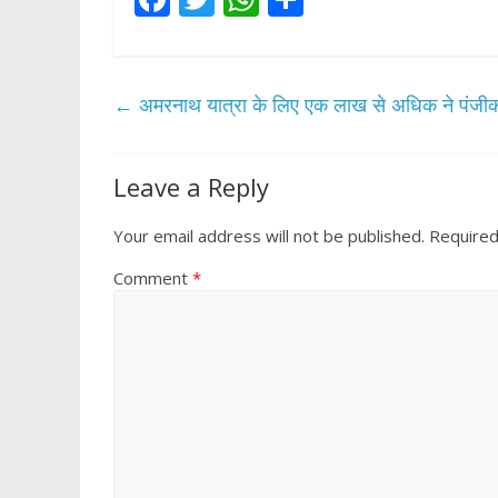
ac
w
h
h
e
itt
at
ar
b
er
s
e
←
अमरनाथ यात्रा के लिए एक लाख से अधिक ने पंजी
o
A
o
p
Leave a Reply
k
p
Your email address will not be published.
Required
Comment
*