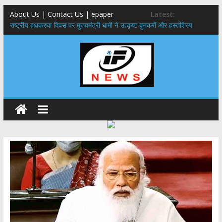
About Us | Contact Us | epaper
Latest:
राष्ट्रीय हथकरघा दिवस पर मुख्यमंत्री धामी ने उत्कृष्ट बुनकरों और हस्तशिल्प
कारीगरों को किया सम्मानित
मुख्यमंत्री ने उत्तराखण्ड क्षत्रिय कल्याण समिति की वेबसाइट एवं क्षत्रिय जागरण
स्मारिका का किया विमोचन
मुख्यमंत्री ने हर घर तिरंगा यात्रा कार्यक्रम में किया प्रतिभाग,मुख्यमंत्री ने
प्रदेशवासियों से स्वतंत्रता दिवस पर अपने घरों में तिरंगा फहराने का किया आवाह्न
नंदा की चौकी पुल हादसा: PWD के EE, AE और JE निलंबित, सीएम धामी के निर्देश
पर सख्त कार्रवाई
मुख्यमंत्री ने 9 लाख 87 हजार17 पेंशन लाभार्थियों को कुल 146 करोड़ 32 लाख
की पेंशन राशि का किया भुगतान