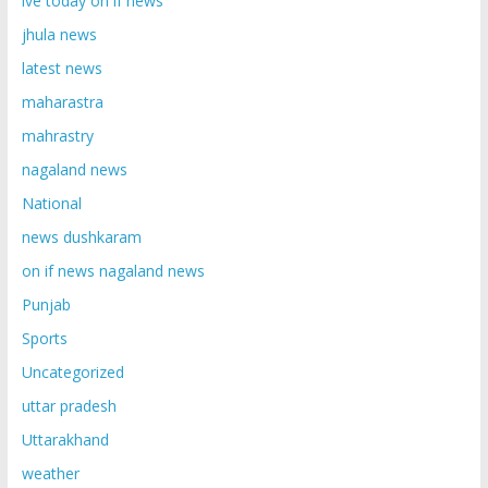
ive today on if news
jhula news
latest news
maharastra
mahrastry
nagaland news
National
news dushkaram
on if news nagaland news
Punjab
Sports
Uncategorized
uttar pradesh
Uttarakhand
weather