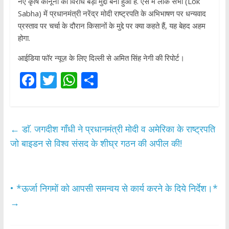
नए कृषि कानूनों का विरोध बड़ा मुद्दा बना हुआ है. ऐसे में लोक सभा (Lok
Sabha) में प्रधानमंत्री नरेंद्र मोदी राष्ट्रपति के अभिभाषण पर धन्यवाद
प्रस्ताव पर चर्चा के दौरान किसानों के मुद्दे पर क्या कहते हैं, यह बेहद अहम
होगा.
आईडिया फॉर न्यूज़ के लिए दिल्ली से अमित सिंह नेगी की रिपोर्ट।
F
T
W
S
ac
w
h
h
e
itt
at
ar
b
er
s
e
←
डाॅ. जगदीश गाँधी ने प्रधानमंत्री मोदी व अमेरिका के राष्ट्रपति
o
A
जो बाइडन से विश्व संसद के शीघ्र गठन की अपील की!
o
p
k
p
• *ऊर्जा निगमों को आपसी समन्वय से कार्य करने के दिये निर्देश।*
→