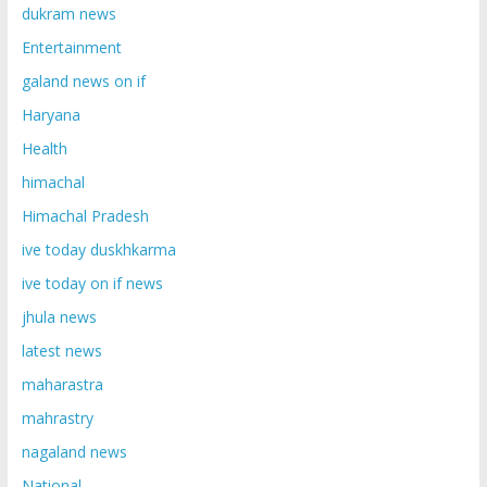
dukram news
Entertainment
galand news on if
Haryana
Health
himachal
Himachal Pradesh
ive today duskhkarma
ive today on if news
jhula news
latest news
maharastra
mahrastry
nagaland news
National