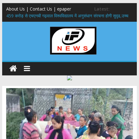
About Us | Contact Us | epaper
Latest:
459 करोड़ से एचएनबी गढ़वाल विश्वविद्यालय में अनुसंधान संरचना होगी सुदृढ,उच्च
शिक्षा मंत्री धन सिंह रावत ने नवनियुक्त केन्द्रीय शिक्षा मंत्री से की मुलाकात
राष्ट्रीय हथकरघा दिवस पर मुख्यमंत्री धामी ने उत्कृष्ट बुनकरों और हस्तशिल्प
कारीगरों को किया सम्मानित
​धामी कैबिनेट का बड़ा फैसला: पशुपालकों को 60% तक सब्सिडी, गंगा एक्सप्रेसवे का
हरिद्वार तक होगा विस्तार
​हरिद्वार से वीरभद्र (ऋषिकेश) तक निकली BJYM की भव्य कांवड़ यात्रा; तेजस्वी
सूर्या ने की देश व प्रदेशवासियों के कल्याण की कामना
24×7 अलर्ट मोड में रहें अधिकारी-मुख्य सचिव मानसून-एसईओसी से मुख्य सचिव ने
की विस्तृत समीक्षा कहा-बंद सड़कों को शीघ्र खोला जाए, लोगों को न हो दिक्कत