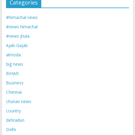
Categories
#himachal news
#news himachal
#news jhula
Ajab-Gajab
almoda.
big news
BIHAR
Business
Chennai
chunav news
country
dehradun
Delhi