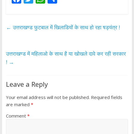
ac
w
h
h
e
itt
at
ar
b
er
s
e
←
उत्तराखण्ड फुटबाल में खिलाडियों के साथ हो रहा षड्यंत्र !
o
A
o
p
k
p
उत्तराखण्ड में महिलाओ के साथ है या खोखले दावे कर रही सरकार
!
→
Leave a Reply
Your email address will not be published.
Required fields
are marked
*
Comment
*