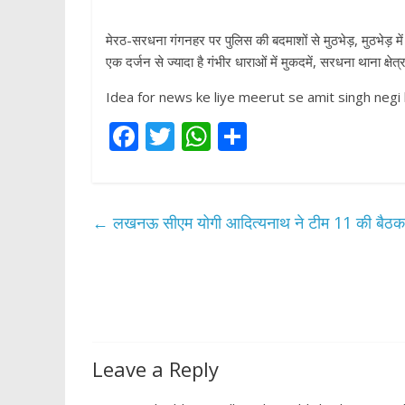
मेरठ-सरधना गंगनहर पर पुलिस की बदमाशों से मुठभेड़, मुठभेड़ 
एक दर्जन से ज्यादा है गंभीर धाराओं में मुकदमें, सरधना थाना क्षेत्र
Idea for news ke liye meerut se amit singh negi 
F
T
W
S
ac
w
h
h
e
itt
at
ar
b
er
s
e
←
लखनऊ सीएम योगी आदित्यनाथ ने टीम 11 की बैठक मे
o
A
o
p
k
p
Leave a Reply