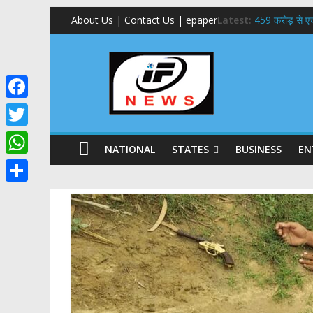
About Us | Contact Us | epaper
Latest:
459 करोड़ से एचएन
राष्ट्रीय हथकरघा
​धामी कैबिनेट का
​हरिद्वार से वीर
24×7 अलर्ट मोड 
F
a
T
NATIONAL
STATES
BUSINESS
EN
c
w
W
e
i
h
S
b
t
a
h
o
t
t
a
o
e
s
r
k
r
A
e
p