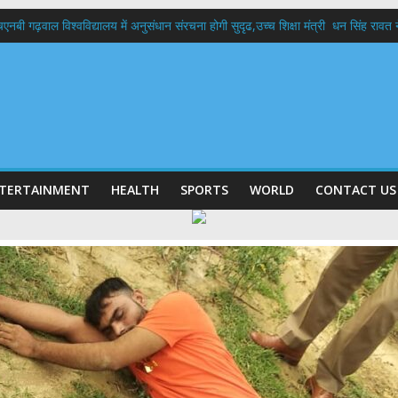
बी गढ़वाल विश्वविद्यालय में अनुसंधान संरचना होगी सुदृढ,उच्च शिक्षा मंत्री धन सिंह रावत ने न
 दिवस पर मुख्यमंत्री धामी ने उत्कृष्ट बुनकरों और हस्तशिल्प कारीगरों को किया सम्मानित
 बड़ा फैसला: पशुपालकों को 60% तक सब्सिडी, गंगा एक्सप्रेसवे का हरिद्वार तक होगा विस्तार
भद्र (ऋषिकेश) तक निकली BJYM की भव्य कांवड़ यात्रा; तेजस्वी सूर्या ने की देश व प्रदेशवासि
में रहें अधिकारी-मुख्य सचिव मानसून-एसईओसी से मुख्य सचिव ने की विस्तृत समीक्षा कहा-बंद
TERTAINMENT
HEALTH
SPORTS
WORLD
CONTACT US