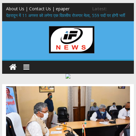
About Us | Contact Us | epaper
Latest:
​देहरादून में 11 अगस्त को लगेगा एक दिवसीय रोजगार मेला, 559 पदों पर होगी भर्ती
459 करोड़ से एचएनबी गढ़वाल विश्वविद्यालय में अनुसंधान संरचना होगी सुदृढ,उच्च
शिक्षा मंत्री धन सिंह रावत ने नवनियुक्त केन्द्रीय शिक्षा मंत्री से की मुलाकात
मुख्यमंत्री से महानिदेशक एनसीसी ने की शिष्टाचार भेंट,उत्तराखण्ड में एनसीसी के
विस्तार एवं आधुनिक आधारभूत संरचना के विकास पर हुई महत्वपूर्ण चर्चा
एमडीडीए बोर्ड बैठक, देहरादून और मसूरी के विकास के लिए 25 बड़े प्रस्तावों को मिली
हरी झंडी
बुजुर्ग-दिव्यांगों के घर जाएंगे बीएलओ, करेंगे नोटिसों का निस्तारण