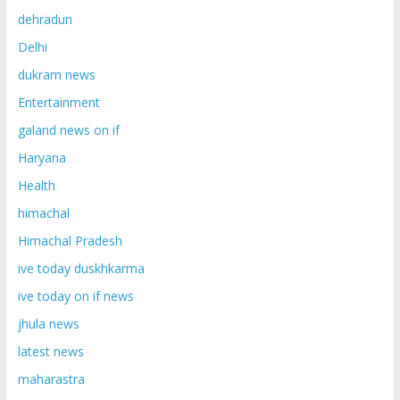
dehradun
Delhi
dukram news
Entertainment
galand news on if
Haryana
Health
himachal
Himachal Pradesh
ive today duskhkarma
ive today on if news
jhula news
latest news
maharastra