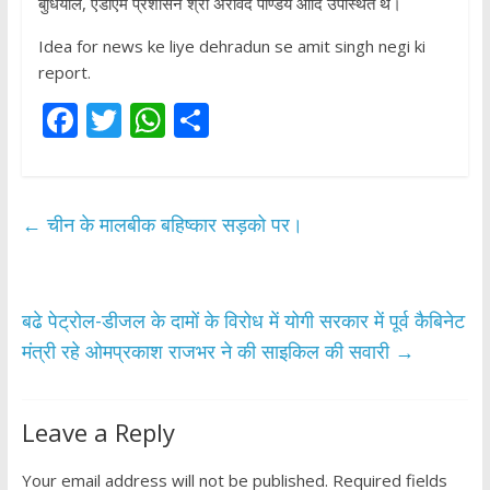
बुधियाल, एडीएम प्रशासन श्री अरविंद पाण्डेय आदि उपस्थित थे।
Idea for news ke liye dehradun se amit singh negi ki
report.
F
T
W
S
ac
w
h
h
e
itt
at
ar
b
er
s
e
←
चीन के मालबीक बहिष्कार सड़को पर।
o
A
o
p
k
p
बढे पेट्रोल-डीजल के दामों के विरोध में योगी सरकार में पूर्व कैबिनेट
मंत्री रहे ओमप्रकाश राजभर ने की साइकिल की सवारी
→
Leave a Reply
Your email address will not be published.
Required fields