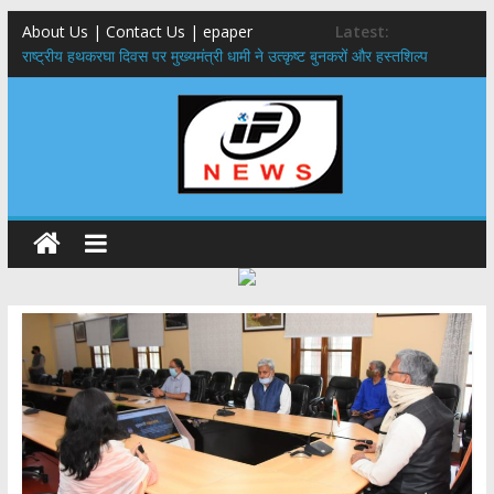
About Us | Contact Us | epaper
Latest:
राष्ट्रीय हथकरघा दिवस पर मुख्यमंत्री धामी ने उत्कृष्ट बुनकरों और हस्तशिल्प
कारीगरों को किया सम्मानित
मुख्यमंत्री ने उत्तराखण्ड क्षत्रिय कल्याण समिति की वेबसाइट एवं क्षत्रिय जागरण
स्मारिका का किया विमोचन
मुख्यमंत्री ने हर घर तिरंगा यात्रा कार्यक्रम में किया प्रतिभाग,मुख्यमंत्री ने
प्रदेशवासियों से स्वतंत्रता दिवस पर अपने घरों में तिरंगा फहराने का किया आवाह्न
नंदा की चौकी पुल हादसा: PWD के EE, AE और JE निलंबित, सीएम धामी के निर्देश
पर सख्त कार्रवाई
मुख्यमंत्री ने 9 लाख 87 हजार17 पेंशन लाभार्थियों को कुल 146 करोड़ 32 लाख
की पेंशन राशि का किया भुगतान