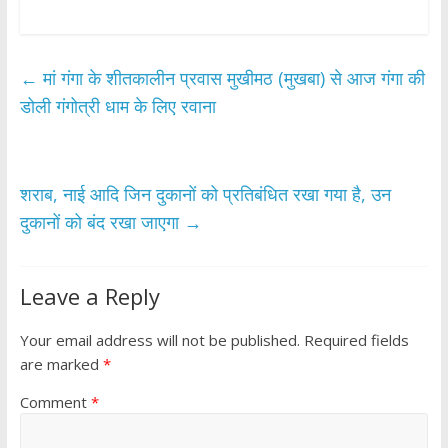
ac
w
h
h
e
itt
at
ar
b
er
s
e
←
मां गंगा के शीतकालीन प्रवास मुखीमठ (मुखबा) से आज गंगा की
o
A
डोली गंगोत्री धाम के लिए रवाना
o
p
k
p
शराब, नाई आदि जिन दुकानों को प्रतिबंधित रखा गया है, उन
दुकानों को बंद रखा जाएगा
→
Leave a Reply
Your email address will not be published.
Required fields
are marked
*
Comment
*