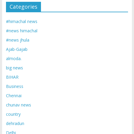
Categories
#himachal news
#news himachal
#news jhula
Ajab-Gajab
almoda.
big news
BIHAR
Business
Chennai
chunav news
country
dehradun
Delhi