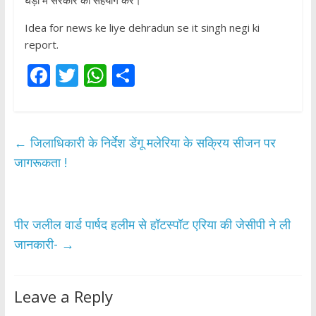
घड़ी में सरकार का सहयोग करें।
Idea for news ke liye dehradun se it singh negi ki
report.
F
T
W
S
ac
w
h
h
e
itt
at
ar
b
er
s
e
←
जिलाधिकारी के निर्देश डेंगू मलेरिया के सक्रिय सीजन पर
o
A
जागरूकता !
o
p
k
p
पीर जलील वार्ड पार्षद हलीम से हॉटस्पॉट एरिया की जेसीपी ने ली
जानकारी-
→
Leave a Reply