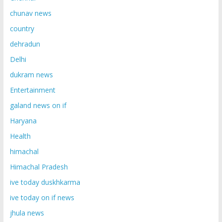
chunav news
country
dehradun
Delhi
dukram news
Entertainment
galand news on if
Haryana
Health
himachal
Himachal Pradesh
ive today duskhkarma
ive today on if news
jhula news