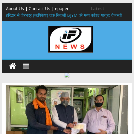
About Us | Contact Us | epaper
Latest:
​हरिद्वार से वीरभद्र (ऋषिकेश) तक निकली BJYM की भव्य कांवड़ यात्रा; तेजस्वी
सूर्या ने की देश व प्रदेशवासियों के कल्याण की कामना
नंदा की चौकी पुल हादसा: PWD के EE, AE और JE निलंबित, सीएम धामी के निर्देश
पर सख्त कार्रवाई
मुख्यमंत्री ने 9 लाख 87 हजार17 पेंशन लाभार्थियों को कुल 146 करोड़ 32 लाख
की पेंशन राशि का किया भुगतान
राष्ट्रीय हथकरघा दिवस पर मुख्यमंत्री धामी ने उत्कृष्ट बुनकरों और हस्तशिल्प
कारीगरों को किया सम्मानित
​धामी कैबिनेट का बड़ा फैसला: पशुपालकों को 60% तक सब्सिडी, गंगा एक्सप्रेसवे का
हरिद्वार तक होगा विस्तार