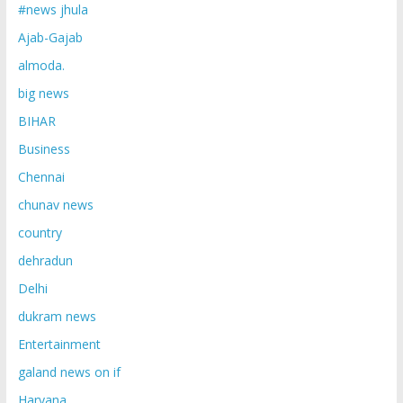
#news jhula
Ajab-Gajab
almoda.
big news
BIHAR
Business
Chennai
chunav news
country
dehradun
Delhi
dukram news
Entertainment
galand news on if
Haryana