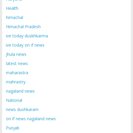
Health
himachal
Himachal Pradesh
ive today duskhkarma
ive today on if news
jhula news
latest news
maharastra
mahrastry
nagaland news
National
news dushkaram
on if news nagaland news
Punjab