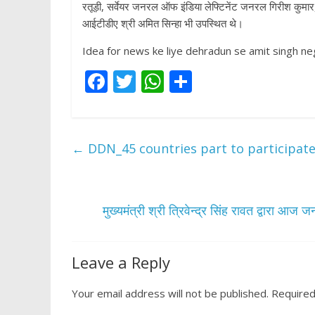
रतूड़ी, सर्वेयर जनरल ऑफ इंडिया लेफ्टिनेंट जनरल गिरीश कुमार
आईटीडीए श्री अमित सिन्हा भी उपस्थित थे।
Idea for news ke liye dehradun se amit singh neg
F
T
W
S
ac
w
h
h
e
itt
at
ar
b
er
s
e
←
DDN_45 countries part to participate 
o
A
o
p
k
p
मुख्यमंत्री श्री त्रिवेन्द्र सिंह रावत द्वारा
Leave a Reply
Your email address will not be published.
Required