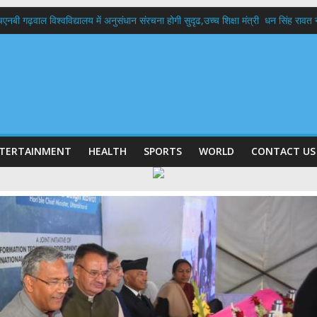
बी गढ़वाल विश्वविद्यालय में अनुसंधान संरचना होगी सुदृढ,उच्च शिक्षा मंत्री धन सिंह रावत ने न
 दिवस पर मुख्यमंत्री धामी ने उत्कृष्ट बुनकरों और हस्तशिल्प कारीगरों को किया सम्मानित
 बड़ा फैसला: पशुपालकों को 60% तक सब्सिडी, गंगा एक्सप्रेसवे का हरिद्वार तक होगा विस्तार
भद्र (ऋषिकेश) तक निकली BJYM की भव्य कांवड़ यात्रा; तेजस्वी सूर्या ने की देश व प्रदेशवासि
में रहें अधिकारी-मुख्य सचिव मानसून-एसईओसी से मुख्य सचिव ने की विस्तृत समीक्षा कहा-बंद
TERTAINMENT
HEALTH
SPORTS
WORLD
CONTACT US