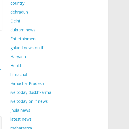
country
dehradun
Delhi
dukram news
Entertainment
galand news on if
Haryana
Health
→
himachal
Himachal Pradesh
ive today duskhkarma
ive today on if news
jhula news
latest news
maharastra