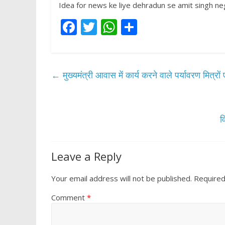
Idea for news ke liye dehradun se amit singh neg
F
T
W
S
ac
w
h
h
e
itt
at
ar
b
er
s
e
←
मुख्यमंत्री आवास में कार्य करने वाले पर्यावरण मित्
o
A
o
p
k
p
व
Leave a Reply
Your email address will not be published.
Required
Comment
*