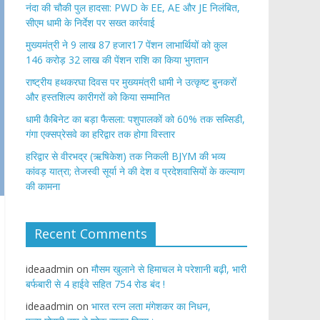
नंदा की चौकी पुल हादसा: PWD के EE, AE और JE निलंबित,
सीएम धामी के निर्देश पर सख्त कार्रवाई
मुख्यमंत्री ने 9 लाख 87 हजार17 पेंशन लाभार्थियों को कुल
146 करोड़ 32 लाख की पेंशन राशि का किया भुगतान
राष्ट्रीय हथकरघा दिवस पर मुख्यमंत्री धामी ने उत्कृष्ट बुनकरों
और हस्तशिल्प कारीगरों को किया सम्मानित
​धामी कैबिनेट का बड़ा फैसला: पशुपालकों को 60% तक सब्सिडी,
गंगा एक्सप्रेसवे का हरिद्वार तक होगा विस्तार
​हरिद्वार से वीरभद्र (ऋषिकेश) तक निकली BJYM की भव्य
कांवड़ यात्रा; तेजस्वी सूर्या ने की देश व प्रदेशवासियों के कल्याण
की कामना
Recent Comments
ideaadmin
on
मौसम खुलाने से हिमाचल मे परेशानी बढ़ी, भारी
बर्फबारी से 4 हाईवे सहित 754 रोड बंद !
ideaadmin
on
भारत रत्न लता मंगेशकर का निधन,