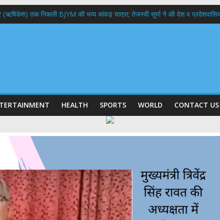
भद्र (ऋषिकेश) तक निकली BJYM की भव्य कांवड़ यात्रा; तेजस्वी सूर्या ने की देश व प्रदेशवासि
ल हादसा: PWD के EE, AE और JE निलंबित, सीएम धामी के निर्देश पर सख्त कार्रवाई
9 लाख 87 हजार17 पेंशन लाभार्थियों को कुल 146 करोड़ 32 लाख की पेंशन राशि का किया भुग
 दिवस पर मुख्यमंत्री धामी ने उत्कृष्ट बुनकरों और हस्तशिल्प कारीगरों को किया सम्मानित
 बड़ा फैसला: पशुपालकों को 60% तक सब्सिडी, गंगा एक्सप्रेसवे का हरिद्वार तक होगा विस्तार
TERTAINMENT
HEALTH
SPORTS
WORLD
CONTACT US