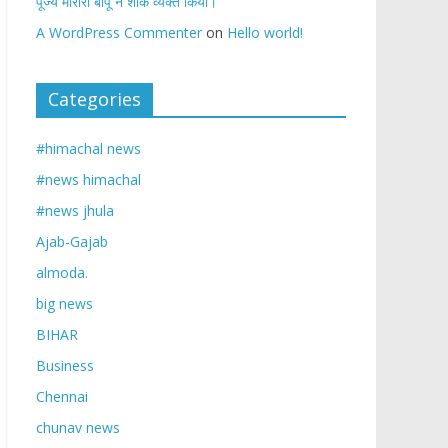
पूज्य मोरारी बापू ने शोक व्यक्त किया।
A WordPress Commenter
on
Hello world!
Categories
#himachal news
#news himachal
#news jhula
Ajab-Gajab
almoda.
big news
BIHAR
Business
Chennai
chunav news