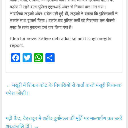
पड़ोस में रहने वाला पुलिस एएसआई अंदर से निकल कर भाग गया।
नाबालिक लड़की अंदर अचेत पड़ी हुई थी, लड़की ने बताया कि पुलिसकर्मी ने
उसके साथ दुष्कर्म किया। इसके बाद पुलिस कर्मी को गिरफ्तार कर पोक्सो
एक्ट के तहत मुकदमा दर्ज कर लिया गया है।
Idea for news ke liye dehradun se amit singh negi ki
report.
F
T
W
S
ac
w
h
h
e
itt
at
ar
b
er
s
e
←
मसूरी में शिफन कोट के निवासियों से वार्ता करते मसूरी विधायक
o
A
गणेश जोशी।
o
p
k
p
गढ़ी कैंट, देहरादून में शहीद दुर्गामल्ल की मूर्ति पर माल्यार्पण कर उन्हें
श्रद्धांजलि दी।
→