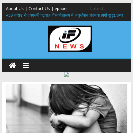
About Us | Contact Us | epaper
Latest:
459 करोड़ से एचएनबी गढ़वाल विश्वविद्यालय में अनुसंधान संरचना होगी सुदृढ,उच्च
शिक्षा मंत्री धन सिंह रावत ने नवनियुक्त केन्द्रीय शिक्षा मंत्री से की मुलाकात
राष्ट्रीय हथकरघा दिवस पर मुख्यमंत्री धामी ने उत्कृष्ट बुनकरों और हस्तशिल्प
कारीगरों को किया सम्मानित
​धामी कैबिनेट का बड़ा फैसला: पशुपालकों को 60% तक सब्सिडी, गंगा एक्सप्रेसवे का
हरिद्वार तक होगा विस्तार
​हरिद्वार से वीरभद्र (ऋषिकेश) तक निकली BJYM की भव्य कांवड़ यात्रा; तेजस्वी
सूर्या ने की देश व प्रदेशवासियों के कल्याण की कामना
24×7 अलर्ट मोड में रहें अधिकारी-मुख्य सचिव मानसून-एसईओसी से मुख्य सचिव ने
की विस्तृत समीक्षा कहा-बंद सड़कों को शीघ्र खोला जाए, लोगों को न हो दिक्कत