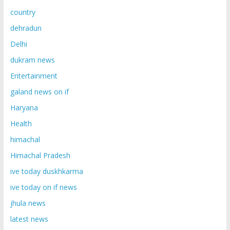
country
dehradun
Delhi
dukram news
Entertainment
galand news on if
Haryana
Health
himachal
Himachal Pradesh
ive today duskhkarma
ive today on if news
jhula news
latest news