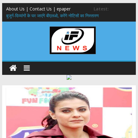
About Us | Contact Us | epaper
Latest:
बुजुर्ग-दिव्यांगों के घर जाएंगे बीएलओ, करेंगे नोटिसों का निस्तारण
24×7 अलर्ट मोड में रहें अधिकारी-मुख्य सचिव मानसून-एसईओसी से मुख्य सचिव ने
की विस्तृत समीक्षा कहा-बंद सड़कों को शीघ्र खोला जाए, लोगों को न हो दिक्कत
459 करोड़ से एचएनबी गढ़वाल विश्वविद्यालय में अनुसंधान संरचना होगी सुदृढ,उच्च
शिक्षा मंत्री धन सिंह रावत ने नवनियुक्त केन्द्रीय शिक्षा मंत्री से की मुलाकात
मुख्यमंत्री से महानिदेशक एनसीसी ने की शिष्टाचार भेंट,उत्तराखण्ड में एनसीसी के
विस्तार एवं आधुनिक आधारभूत संरचना के विकास पर हुई महत्वपूर्ण चर्चा
एमडीडीए बोर्ड बैठक, देहरादून और मसूरी के विकास के लिए 25 बड़े प्रस्तावों को मिली
हरी झंडी