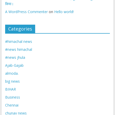
किया।
A WordPress Commenter
on
Hello world!
Categories
#himachal news
#news himachal
#news jhula
Ajab-Gajab
almoda.
big news
BIHAR
Business
Chennai
chunav news