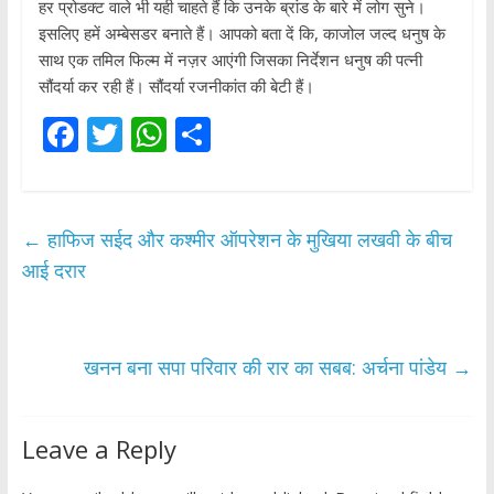
हर प्रोडक्ट वाले भी यही चाहते हैं कि उनके ब्रांड के बारे में लोग सुने।
इसलिए हमें अम्बेसडर बनाते हैं। आपको बता दें कि, काजोल जल्द धनुष के
साथ एक तमिल फिल्म में नज़र आएंगी जिसका निर्देशन धनुष की पत्नी
सौंदर्या कर रही हैं। सौंदर्या रजनीकांत की बेटी हैं।
F
T
W
S
ac
w
h
h
e
itt
at
ar
b
er
s
e
←
हाफिज सईद और कश्मीर ऑपरेशन के मुखिया लखवी के बीच
o
A
आई दरार
o
p
k
p
खनन बना सपा परिवार की रार का सबब: अर्चना पांडेय
→
Leave a Reply