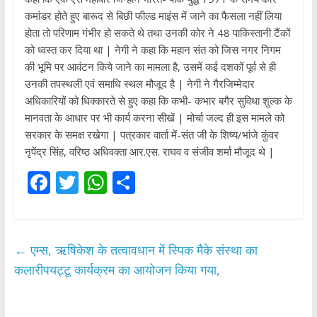
कमांडर होते हुए बारूद से बिछी फील्ड माइंस में जाने का फैसला नहीं लिया
होता तो परिणाम गंभीर हो सकते थे तथा उनकी कोर ने 48 पाकिस्तानी टैंकों
को ध्वस्त कर दिया था | नेगी ने कहा कि महान संत को जिस नगर निगम
की भूमि पर आवंटन किये जाने का मामला है, उसमें कई दशकों पूर्व से ही
उनकी तपस्थली एवं समाधि स्थल मौजूद है | नेगी ने गैरजिम्मेदार
अधिकारियों को धिक्कारते से हुए कहा कि कभी- कभार बगैर सुविधा शुल्क के
मानवता के आधार पर भी कार्य करना सीखें | मोर्चा जल्द ही इस मामले को
सरकार के समक्ष रखेगा | पत्रकार वार्ता में-संत जी के शिष्य/भांजे कुंवर
नृपेंद्र सिंह, वरिष्ठ अधिवक्ता आर.एस. राघव व संजीव शर्मा मौजूद थे |
F
T
W
S
ac
w
h
h
e
itt
at
ar
b
er
s
e
←
एम्स, ऋषिकेश के तत्वावधान में स्पिक मैके संस्था का
o
A
कलारीपयट्टू कार्यक्रम का आयोजन किया गया,
o
p