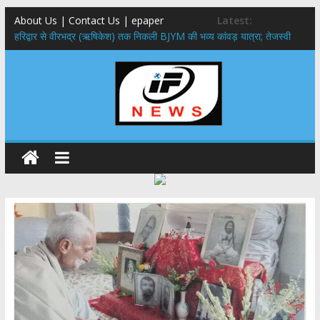
About Us | Contact Us | epaper
Latest:
​हरिद्वार से वीरभद्र (ऋषिकेश) तक निकली BJYM की भव्य कांवड़ यात्रा; तेजस्वी
सूर्या ने की देश व प्रदेशवासियों के कल्याण की कामना
नंदा की चौकी पुल हादसा: PWD के EE, AE और JE निलंबित, सीएम धामी के निर्देश
पर सख्त कार्रवाई
मुख्यमंत्री ने 9 लाख 87 हजार17 पेंशन लाभार्थियों को कुल 146 करोड़ 32 लाख
की पेंशन राशि का किया भुगतान
राष्ट्रीय हथकरघा दिवस पर मुख्यमंत्री धामी ने उत्कृष्ट बुनकरों और हस्तशिल्प
कारीगरों को किया सम्मानित
​धामी कैबिनेट का बड़ा फैसला: पशुपालकों को 60% तक सब्सिडी, गंगा एक्सप्रेसवे का
हरिद्वार तक होगा विस्तार