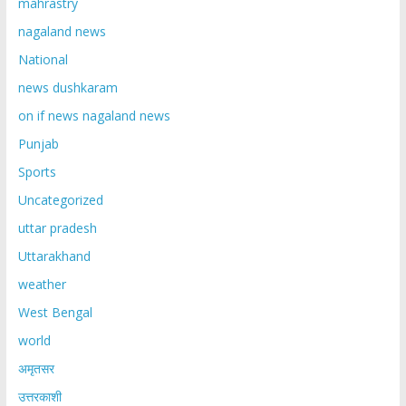
mahrastry
nagaland news
National
news dushkaram
on if news nagaland news
Punjab
Sports
Uncategorized
uttar pradesh
Uttarakhand
weather
West Bengal
world
अमृतसर
उत्तरकाशी