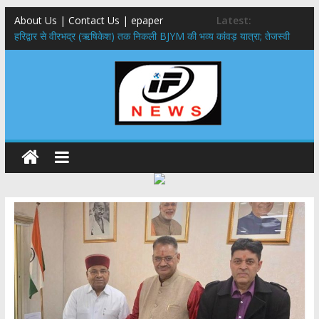
About Us | Contact Us | epaper
Latest:
​हरिद्वार से वीरभद्र (ऋषिकेश) तक निकली BJYM की भव्य कांवड़ यात्रा; तेजस्वी
सूर्या ने की देश व प्रदेशवासियों के कल्याण की कामना
नंदा की चौकी पुल हादसा: PWD के EE, AE और JE निलंबित, सीएम धामी के निर्देश
पर सख्त कार्रवाई
मुख्यमंत्री ने 9 लाख 87 हजार17 पेंशन लाभार्थियों को कुल 146 करोड़ 32 लाख
की पेंशन राशि का किया भुगतान
राष्ट्रीय हथकरघा दिवस पर मुख्यमंत्री धामी ने उत्कृष्ट बुनकरों और हस्तशिल्प
कारीगरों को किया सम्मानित
​धामी कैबिनेट का बड़ा फैसला: पशुपालकों को 60% तक सब्सिडी, गंगा एक्सप्रेसवे का
हरिद्वार तक होगा विस्तार