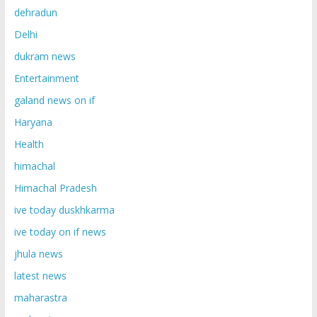
dehradun
Delhi
dukram news
Entertainment
galand news on if
Haryana
Health
himachal
Himachal Pradesh
ive today duskhkarma
ive today on if news
jhula news
latest news
maharastra