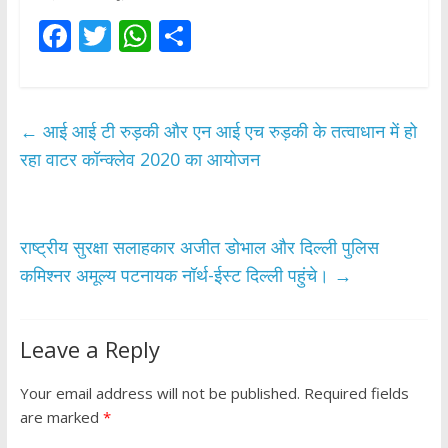
F
T
W
S
ac
w
h
h
e
itt
at
ar
b
er
s
e
←
आई आई टी रुड़की और एन आई एच रुड़की के तत्वाधान में हो
o
A
रहा वाटर कॉन्क्लेव 2020 का आयोजन
o
p
k
p
राष्ट्रीय सुरक्षा सलाहकार अजीत डोभाल और दिल्ली पुलिस
कमिश्नर अमूल्य पटनायक नॉर्थ-ईस्ट दिल्ली पहुंचे।
→
Leave a Reply
Your email address will not be published.
Required fields
are marked
*