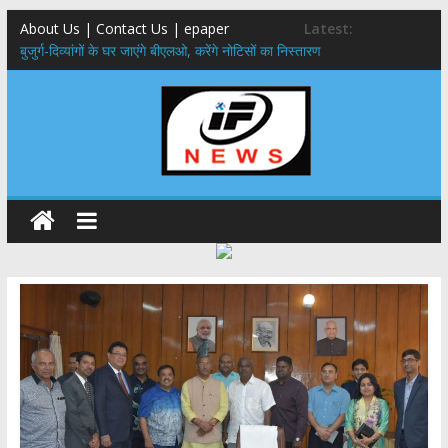
About Us | Contact Us | epaper
Latest:
बुजुर्ग-दिव्यांगों के घर जाएंगे बीएलओ, करेंगे नोटिसों का निस्तारण
24×7 अलर्ट मोड में रहें अधिकारी-मुख्य सचिव मानसून-एसईओसी से मुख्य सचिव ने
की विस्तृत समीक्षा कहा-बंद सड़कों को शीघ्र खोला जाए, लोगों को न हो दिक्कत
459 करोड़ से एचएनबी गढ़वाल विश्वविद्यालय में अनुसंधान संरचना होगी सुदृढ,उच्च
शिक्षा मंत्री धन सिंह रावत ने नवनियुक्त केन्द्रीय शिक्षा मंत्री से की मुलाकात
मुख्यमंत्री से महानिदेशक एनसीसी ने की शिष्टाचार भेंट,उत्तराखण्ड में एनसीसी के
विस्तार एवं आधुनिक आधारभूत संरचना के विकास पर हुई महत्वपूर्ण चर्चा
एमडीडीए बोर्ड बैठक, देहरादून और मसूरी के विकास के लिए 25 बड़े प्रस्तावों को मिली
हरी झंडी