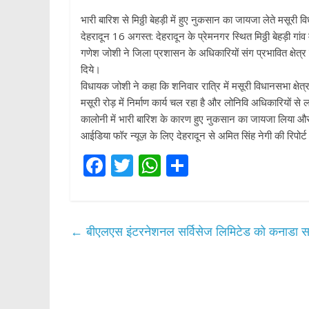
भारी बारिश से मिठ्ठी बेहड़ी में हुए नुकसान का जायजा लेते मसूरी
देहरादून 16 अगस्त: देहरादून के प्रेमनगर स्थित मिठ्ठी बेहड़ी ग
गणेश जोशी ने जिला प्रशासन के अधिकारियों संग प्रभावित क्षेत्
दिये।
विधायक जोशी ने कहा कि शनिवार रात्रि में मसूरी विधानसभा क्षेत
मसूरी रोड़ में निर्माण कार्य चल रहा है और लोनिवि अधिकारियों स
कालोनी में भारी बारिश के कारण हुए नुकसान का जायजा लिया और
आईडिया फॉर न्यूज़ के लिए देहरादून से अमित सिंह नेगी की रिपोर्ट
F
T
W
S
ac
w
h
h
e
itt
at
ar
b
er
s
e
←
बीएलएस इंटरनेशनल सर्विसेज लिमिटेड को कनाडा सरका
o
A
o
p
k
p