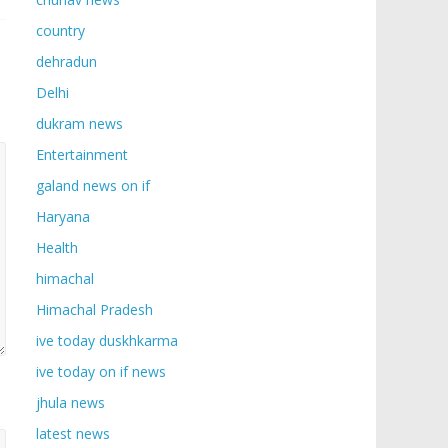
country
dehradun
Delhi
dukram news
Entertainment
galand news on if
Haryana
Health
himachal
Himachal Pradesh
ive today duskhkarma
ive today on if news
jhula news
latest news