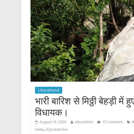
p
Uttarakhand
भारी बारिश से मिठ्ठी बेहड़ी में
विधायक।
August 16, 2020
ideaadmin
0 Comment
#
,
news
big news live