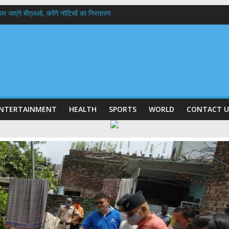
 के घर जाएंगे बीएलओ, करेंगे नोटिसों का निस्तारण
में रहें अधिकारी-मुख्य सचिव मानसून-एसईओसी से मुख्य सचिव ने की विस्तृत समीक्षा कहा-बंद
बी गढ़वाल विश्वविद्यालय में अनुसंधान संरचना होगी सुदृढ,उच्च शिक्षा मंत्री धन सिंह रावत ने न
हानिदेशक एनसीसी ने की शिष्टाचार भेंट,उत्तराखण्ड में एनसीसी के विस्तार एवं आधुनिक आधारभूत 
ठक, देहरादून और मसूरी के विकास के लिए 25 बड़े प्रस्तावों को मिली हरी झंडी
NTERTAINMENT
HEALTH
SPORTS
WORLD
CONTACT U