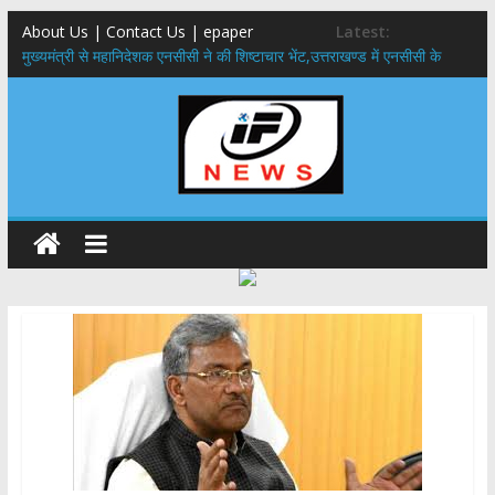
About Us | Contact Us | epaper
Latest:
मुख्यमंत्री से महानिदेशक एनसीसी ने की शिष्टाचार भेंट,उत्तराखण्ड में एनसीसी के
विस्तार एवं आधुनिक आधारभूत संरचना के विकास पर हुई महत्वपूर्ण चर्चा
​धामी कैबिनेट का बड़ा फैसला: पशुपालकों को 60% तक सब्सिडी, गंगा एक्सप्रेसवे का
हरिद्वार तक होगा विस्तार
​हरिद्वार से वीरभद्र (ऋषिकेश) तक निकली BJYM की भव्य कांवड़ यात्रा; तेजस्वी
सूर्या ने की देश व प्रदेशवासियों के कल्याण की कामना
24×7 अलर्ट मोड में रहें अधिकारी-मुख्य सचिव मानसून-एसईओसी से मुख्य सचिव ने
की विस्तृत समीक्षा कहा-बंद सड़कों को शीघ्र खोला जाए, लोगों को न हो दिक्कत
459 करोड़ से एचएनबी गढ़वाल विश्वविद्यालय में अनुसंधान संरचना होगी सुदृढ,उच्च
शिक्षा मंत्री धन सिंह रावत ने नवनियुक्त केन्द्रीय शिक्षा मंत्री से की मुलाकात