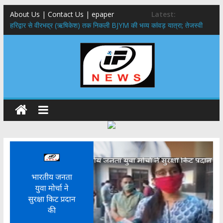
About Us | Contact Us | epaper
Latest:
​हरिद्वार से वीरभद्र (ऋषिकेश) तक निकली BJYM की भव्य कांवड़ यात्रा; तेजस्वी
सूर्या ने की देश व प्रदेशवासियों के कल्याण की कामना
नंदा की चौकी पुल हादसा: PWD के EE, AE और JE निलंबित, सीएम धामी के निर्देश
पर सख्त कार्रवाई
मुख्यमंत्री ने 9 लाख 87 हजार17 पेंशन लाभार्थियों को कुल 146 करोड़ 32 लाख
की पेंशन राशि का किया भुगतान
राष्ट्रीय हथकरघा दिवस पर मुख्यमंत्री धामी ने उत्कृष्ट बुनकरों और हस्तशिल्प
कारीगरों को किया सम्मानित
​धामी कैबिनेट का बड़ा फैसला: पशुपालकों को 60% तक सब्सिडी, गंगा एक्सप्रेसवे का
हरिद्वार तक होगा विस्तार