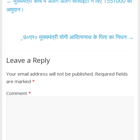
b
er
s
e
←
मुख्यमंत्री कोष में अलग अलग सोसाइटी ने दिए 1551000 का
o
A
अमुदान।
o
p
k
p
_उ०प्र० मुख्यमंत्री योगी आदित्यनाथ के पिता का निधन
→
Leave a Reply
Your email address will not be published.
Required fields
are marked
*
Comment
*