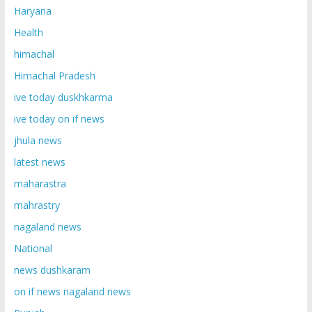
Haryana
Health
himachal
Himachal Pradesh
ive today duskhkarma
ive today on if news
jhula news
latest news
maharastra
mahrastry
nagaland news
National
news dushkaram
on if news nagaland news