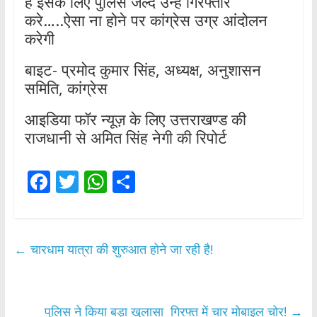
है इसके लिए पुलिस जल्द उन्हें गिरफ्तार
करे…..ऐसा ना होने पर कांग्रेस उग्र आंदोलन
करेगी
बाइट- प्रमोद कुमार सिंह, अध्यक्ष, अनुशासन
समिति, कांग्रेस
आइडिया फॉर न्यूज़ के लिए उत्तराखण्ड की
राजधानी से अमित सिंह नेगी की रिपोर्ट
F
T
W
S
ac
w
h
h
e
itt
at
ar
b
er
s
e
←
चारधाम यात्रा की शुरुआत होने जा रही है!
o
A
o
p
पुलिस ने किया बड़ा खुलासा गिरफ्त में चार मोबाइल चोर!
→