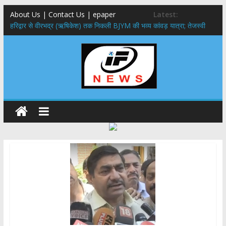
About Us | Contact Us | epaper
Latest:
​हरिद्वार से वीरभद्र (ऋषिकेश) तक निकली BJYM की भव्य कांवड़ यात्रा; तेजस्वी
सूर्या ने की देश व प्रदेशवासियों के कल्याण की कामना
नंदा की चौकी पुल हादसा: PWD के EE, AE और JE निलंबित, सीएम धामी के निर्देश
पर सख्त कार्रवाई
मुख्यमंत्री ने 9 लाख 87 हजार17 पेंशन लाभार्थियों को कुल 146 करोड़ 32 लाख
की पेंशन राशि का किया भुगतान
राष्ट्रीय हथकरघा दिवस पर मुख्यमंत्री धामी ने उत्कृष्ट बुनकरों और हस्तशिल्प
कारीगरों को किया सम्मानित
​धामी कैबिनेट का बड़ा फैसला: पशुपालकों को 60% तक सब्सिडी, गंगा एक्सप्रेसवे का
हरिद्वार तक होगा विस्तार