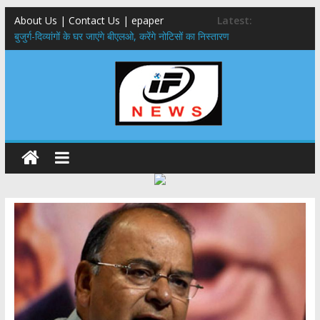
About Us | Contact Us | epaper
Latest:
बुजुर्ग-दिव्यांगों के घर जाएंगे बीएलओ, करेंगे नोटिसों का निस्तारण
24×7 अलर्ट मोड में रहें अधिकारी-मुख्य सचिव मानसून-एसईओसी से मुख्य सचिव ने
की विस्तृत समीक्षा कहा-बंद सड़कों को शीघ्र खोला जाए, लोगों को न हो दिक्कत
459 करोड़ से एचएनबी गढ़वाल विश्वविद्यालय में अनुसंधान संरचना होगी सुदृढ,उच्च
शिक्षा मंत्री धन सिंह रावत ने नवनियुक्त केन्द्रीय शिक्षा मंत्री से की मुलाकात
मुख्यमंत्री से महानिदेशक एनसीसी ने की शिष्टाचार भेंट,उत्तराखण्ड में एनसीसी के
विस्तार एवं आधुनिक आधारभूत संरचना के विकास पर हुई महत्वपूर्ण चर्चा
एमडीडीए बोर्ड बैठक, देहरादून और मसूरी के विकास के लिए 25 बड़े प्रस्तावों को मिली
हरी झंडी