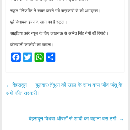
स्कूल मैनेजमेंट ने खबर करने गये पत्रकारों से की अभद्रता।
पूर्व विधायक इरसाद खान का है स्कूल।
आइडिया फ़ॉर न्यूज़ के लिए लखनऊ से अमित सिंह नेगी की रिपोर्ट।
कोतवाली काकोरी का मामला।
F
T
W
S
ac
w
h
h
e
itt
at
ar
b
er
s
e
←
देहरादून गुलदार/तेंदुआ की खाल के साथ वन्य जीव जंतु के
o
A
अंगों कीत तस्करी।
o
p
k
p
देहरादून विधवा औरतों से शादी का बहाना बस ठगी!
→