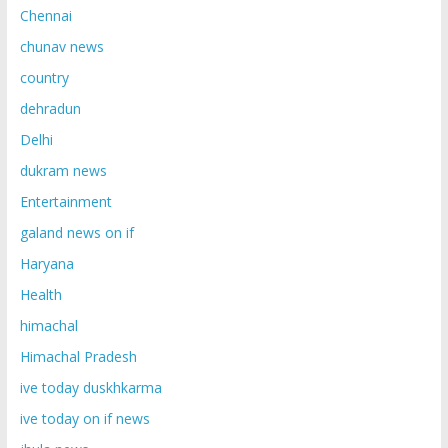
Chennai
chunav news
country
dehradun
Delhi
dukram news
Entertainment
galand news on if
Haryana
Health
himachal
Himachal Pradesh
ive today duskhkarma
ive today on if news