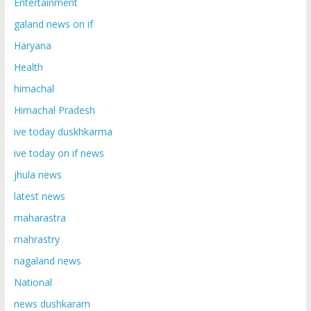
Entertainment
galand news on if
Haryana
Health
himachal
Himachal Pradesh
ive today duskhkarma
ive today on if news
jhula news
latest news
maharastra
mahrastry
nagaland news
National
news dushkaram