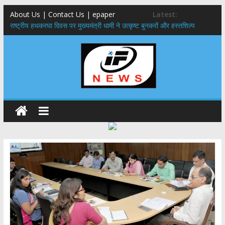
About Us | Contact Us | epaper
Latest:
राष्ट्रीय हथकरघा दिवस पर मुख्यमंत्री धामी ने उत्कृष्ट बुनकरों और हस्तशिल्प
कारीगरों को किया सम्मानित
मुख्यमंत्री ने उत्तराखण्ड क्षत्रिय कल्याण समिति की वेबसाइट एवं क्षत्रिय जागरण
स्मारिका का किया विमोचन
मुख्यमंत्री ने हर घर तिरंगा यात्रा कार्यक्रम में किया प्रतिभाग,मुख्यमंत्री ने
प्रदेशवासियों से स्वतंत्रता दिवस पर अपने घरों में तिरंगा फहराने का किया आवाह्न
नंदा की चौकी पुल हादसा: PWD के EE, AE और JE निलंबित, सीएम धामी के निर्देश
पर सख्त कार्रवाई
मुख्यमंत्री ने 9 लाख 87 हजार17 पेंशन लाभार्थियों को कुल 146 करोड़ 32 लाख
की पेंशन राशि का किया भुगतान