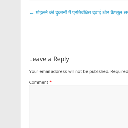
e
itt
at
ar
b
er
s
e
←
मोहल्ले की दुकानों में प्रतिबंधित दवाई और कैप्सूल ल
o
A
o
p
k
p
Leave a Reply
Your email address will not be published.
Required
Comment
*