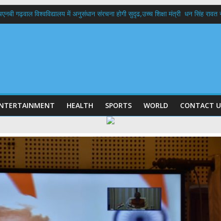
बी गढ़वाल विश्वविद्यालय में अनुसंधान संरचना होगी सुदृढ,उच्च शिक्षा मंत्री धन सिंह रावत ने न
 दिवस पर मुख्यमंत्री धामी ने उत्कृष्ट बुनकरों और हस्तशिल्प कारीगरों को किया सम्मानित
 बड़ा फैसला: पशुपालकों को 60% तक सब्सिडी, गंगा एक्सप्रेसवे का हरिद्वार तक होगा विस्तार
भद्र (ऋषिकेश) तक निकली BJYM की भव्य कांवड़ यात्रा; तेजस्वी सूर्या ने की देश व प्रदेशवासि
में रहें अधिकारी-मुख्य सचिव मानसून-एसईओसी से मुख्य सचिव ने की विस्तृत समीक्षा कहा-बंद
NTERTAINMENT
HEALTH
SPORTS
WORLD
CONTACT U