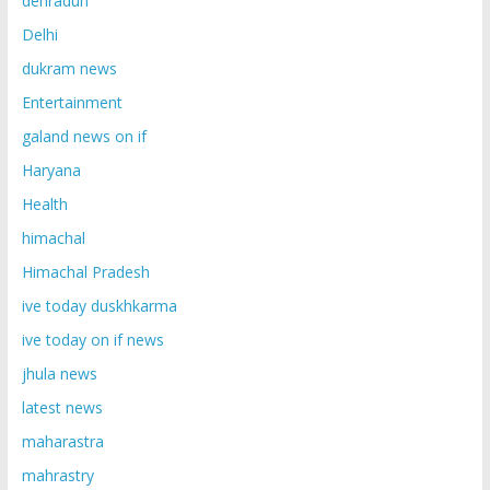
dehradun
Delhi
dukram news
Entertainment
galand news on if
Haryana
Health
himachal
Himachal Pradesh
ive today duskhkarma
ive today on if news
jhula news
latest news
maharastra
mahrastry