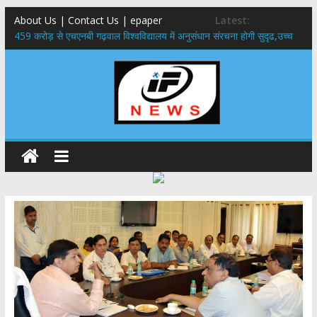
About Us | Contact Us | epaper
Latest:
459 करोड़ से एचएनबी गढ़वाल विश्वविद्यालय में अनुसंधान संरचना होगी सुदृढ,उच्च
शिक्षा मंत्री धन सिंह रावत ने नवनियुक्त केन्द्रीय शिक्षा मंत्री से की मुलाकात
राष्ट्रीय हथकरघा दिवस पर मुख्यमंत्री धामी ने उत्कृष्ट बुनकरों और हस्तशिल्प
कारीगरों को किया सम्मानित
​धामी कैबिनेट का बड़ा फैसला: पशुपालकों को 60% तक सब्सिडी, गंगा एक्सप्रेसवे का
हरिद्वार तक होगा विस्तार
​हरिद्वार से वीरभद्र (ऋषिकेश) तक निकली BJYM की भव्य कांवड़ यात्रा; तेजस्वी
सूर्या ने की देश व प्रदेशवासियों के कल्याण की कामना
24×7 अलर्ट मोड में रहें अधिकारी-मुख्य सचिव मानसून-एसईओसी से मुख्य सचिव ने
की विस्तृत समीक्षा कहा-बंद सड़कों को शीघ्र खोला जाए, लोगों को न हो दिक्कत