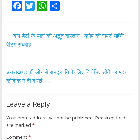
F
T
W
S
ac
w
h
h
e
itt
at
ar
b
er
s
e
←
बाप-बेटी के प्यार की अद्भुत दास्तान : यूरोप की सबसे महँगी
o
A
पेंटिंग सच्चाई
o
p
k
p
उत्तराखण्ड की ओर से रास्ट्रपति के लिए निर्वाचित होने पर मदन
कोशिक ने दी बधाई!
→
Leave a Reply
Your email address will not be published.
Required fields
are marked
*
Comment
*