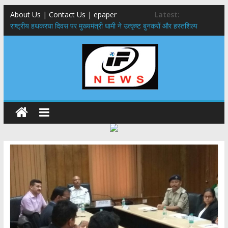
About Us | Contact Us | epaper
Latest:
राष्ट्रीय हथकरघा दिवस पर मुख्यमंत्री धामी ने उत्कृष्ट बुनकरों और हस्तशिल्प
कारीगरों को किया सम्मानित
मुख्यमंत्री ने उत्तराखण्ड क्षत्रिय कल्याण समिति की वेबसाइट एवं क्षत्रिय जागरण
स्मारिका का किया विमोचन
मुख्यमंत्री ने हर घर तिरंगा यात्रा कार्यक्रम में किया प्रतिभाग,मुख्यमंत्री ने
प्रदेशवासियों से स्वतंत्रता दिवस पर अपने घरों में तिरंगा फहराने का किया आवाह्न
नंदा की चौकी पुल हादसा: PWD के EE, AE और JE निलंबित, सीएम धामी के निर्देश
पर सख्त कार्रवाई
मुख्यमंत्री ने 9 लाख 87 हजार17 पेंशन लाभार्थियों को कुल 146 करोड़ 32 लाख
की पेंशन राशि का किया भुगतान