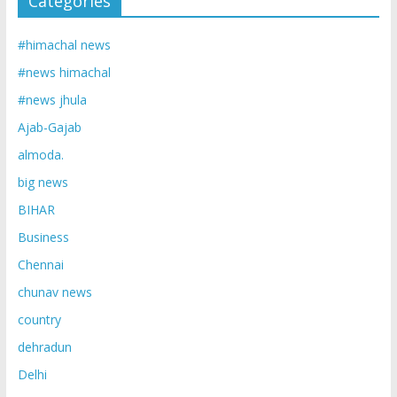
Categories
#himachal news
#news himachal
#news jhula
Ajab-Gajab
almoda.
big news
BIHAR
Business
Chennai
chunav news
country
dehradun
Delhi