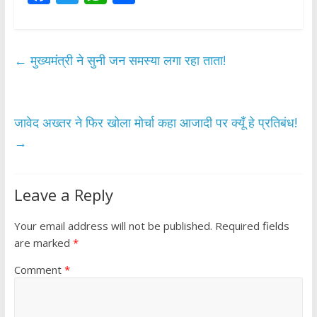
ac
w
h
h
e
itt
at
ar
b
er
s
e
←
मुख्यमंत्री ने सुनी जन समस्या लगा रहा ताता!
o
A
o
p
k
p
जावेद अख्तर ने फिर खोला मोर्चा कहा आजादी पर क्यूँ हे प्रतिबंध!
→
Leave a Reply
Your email address will not be published.
Required fields
are marked
*
Comment
*