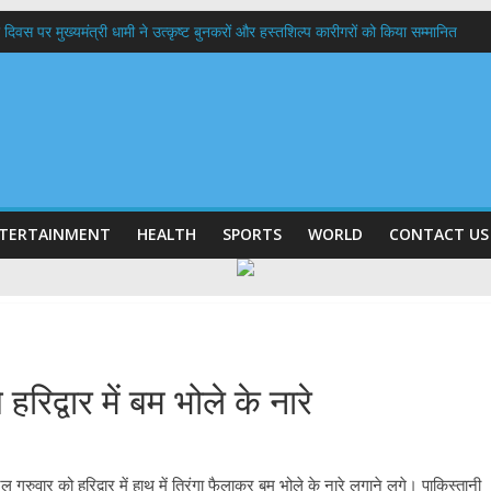
 दिवस पर मुख्यमंत्री धामी ने उत्कृष्ट बुनकरों और हस्तशिल्प कारीगरों को किया सम्मानित
त्तराखण्ड क्षत्रिय कल्याण समिति की वेबसाइट एवं क्षत्रिय जागरण स्मारिका का किया विमोचन
 घर तिरंगा यात्रा कार्यक्रम में किया प्रतिभाग,मुख्यमंत्री ने प्रदेशवासियों से स्वतंत्रता दिवस प
ल हादसा: PWD के EE, AE और JE निलंबित, सीएम धामी के निर्देश पर सख्त कार्रवाई
9 लाख 87 हजार17 पेंशन लाभार्थियों को कुल 146 करोड़ 32 लाख की पेंशन राशि का किया भुग
TERTAINMENT
HEALTH
SPORTS
WORLD
CONTACT US
हरिद्वार में बम भोले के नारे
गुरुवार को हरिद्वार में हाथ में तिरंगा फैलाकर बम भोले के नारे लगाने लगे। पाकिस्तानी