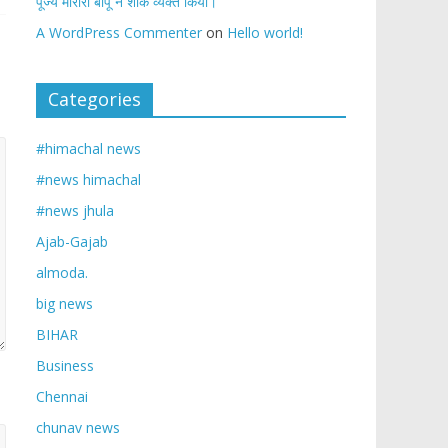
पूज्य मोरारी बापू ने शोक व्यक्त किया।
A WordPress Commenter
on
Hello world!
Categories
#himachal news
#news himachal
#news jhula
Ajab-Gajab
almoda.
big news
BIHAR
Business
Chennai
chunav news