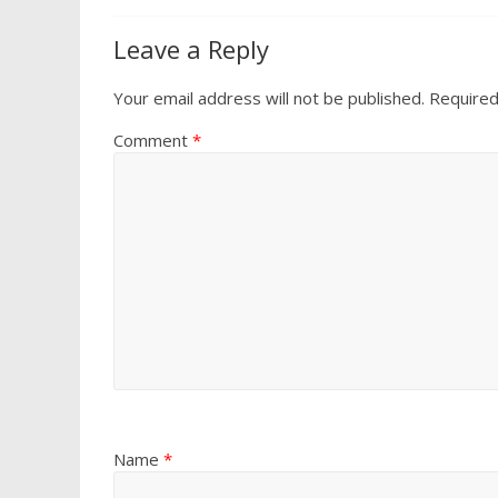
o
A
o
p
Leave a Reply
k
p
Your email address will not be published.
Required
Comment
*
Name
*