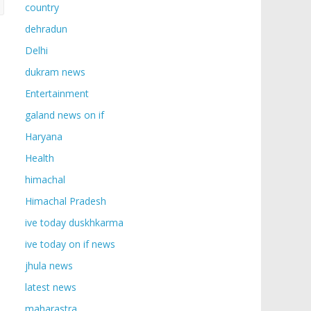
country
dehradun
Delhi
dukram news
Entertainment
galand news on if
Haryana
Health
himachal
Himachal Pradesh
ive today duskhkarma
ive today on if news
jhula news
latest news
maharastra